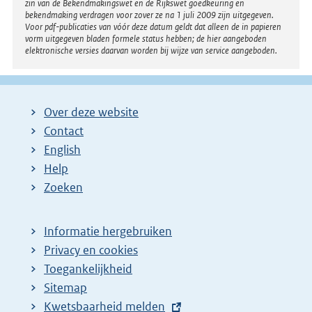
zin van de Bekendmakingswet en de Rijkswet goedkeuring en
bekendmaking verdragen voor zover ze na 1 juli 2009 zijn uitgegeven.
Voor pdf-publicaties van vóór deze datum geldt dat alleen de in papieren
vorm uitgegeven bladen formele status hebben; de hier aangeboden
elektronische versies daarvan worden bij wijze van service aangeboden.
Over deze website
Contact
English
Help
Zoeken
Informatie hergebruiken
Privacy en cookies
Toegankelijkheid
Sitemap
E
Kwetsbaarheid melden