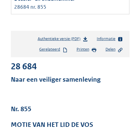
28684 nr. 855
Authentieke versie (PDF)
b
Informatie
e
Gerelateerd
Printen
Delen
s
t
28 684
a
n
d
Naar een veiliger samenleving
s
g
r
o
Nr. 855
o
t
t
MOTIE VAN HET LID DE VOS
e
: