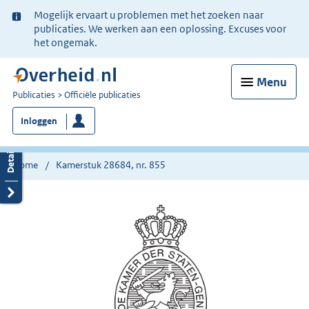
Ter
Mogelijk ervaart u problemen met het zoeken naar
informatie:
publicaties. We werken aan een oplossing. Excuses voor
het ongemak.
Menu
U
Publicaties
Officiële publicaties
bent
Inloggen
nu
hier:
Home
Kamerstuk 28684, nr. 855