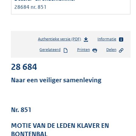
28684 nr. 851
Authentieke versie (PDF)
b
Informatie
e
Gerelateerd
Printen
Delen
s
t
28 684
a
n
d
Naar een veiliger samenleving
s
g
r
o
Nr. 851
o
t
t
MOTIE VAN DE LEDEN KLAVER EN
e
BONTENBAL
: