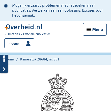
Ter
Mogelijk ervaart u problemen met het zoeken naar
informatie:
publicaties. We werken aan een oplossing. Excuses voor
het ongemak.
Menu
U
Publicaties
Officiële publicaties
bent
Inloggen
nu
hier:
Home
Kamerstuk 28684, nr. 851