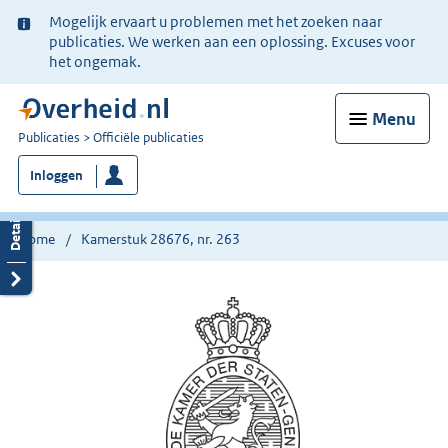
Ter
Mogelijk ervaart u problemen met het zoeken naar
informatie:
publicaties. We werken aan een oplossing. Excuses voor
het ongemak.
Menu
U
Publicaties
Officiële publicaties
bent
Inloggen
nu
hier:
Home
Kamerstuk 28676, nr. 263