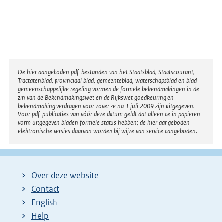
Disclaimer
De hier aangeboden pdf-bestanden van het Staatsblad, Staatscourant,
Tractatenblad, provinciaal blad, gemeenteblad, waterschapsblad en blad
gemeenschappelijke regeling vormen de formele bekendmakingen in de
zin van de Bekendmakingswet en de Rijkswet goedkeuring en
bekendmaking verdragen voor zover ze na 1 juli 2009 zijn uitgegeven.
Voor pdf-publicaties van vóór deze datum geldt dat alleen de in papieren
vorm uitgegeven bladen formele status hebben; de hier aangeboden
elektronische versies daarvan worden bij wijze van service aangeboden.
Over deze website
Contact
English
Help