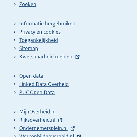
Zoeken
Informatie hergebruiken
Privacy en cookies
Toegankelijkheid
Sitemap
E
Kwetsbaarheid melden
x
t
Open data
e
Linked Data Overheid
r
PUC Open Data
n
e
MijnOverheid.nl
l
E
Rijksoverheid.nl
i
x
E
Ondernemersplein.nl
n
t
x
E
Werkenbijdeoverheid.nl