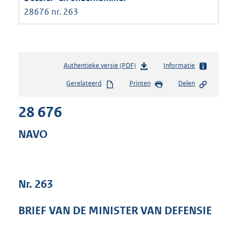
28676 nr. 263
Authentieke versie (PDF)
b
Informatie
e
Gerelateerd
Printen
Delen
s
t
28 676
a
n
d
NAVO
s
g
r
o
Nr. 263
o
t
t
BRIEF VAN DE MINISTER VAN DEFENSIE
e
: