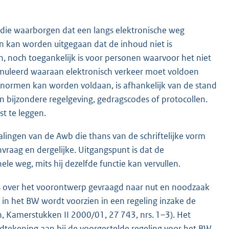
die waarborgen dat een langs elektronische weg
an kan worden uitgegaan dat de inhoud niet is
, noch toegankelijk is voor personen waarvoor het niet
rmuleerd waaraan elektronisch verkeer moet voldoen
e normen kan worden voldaan, is afhankelijk van de stand
 bijzondere regelgeving, gedragscodes of protocollen.
st te leggen.
ingen van de Awb die thans van de schriftelijke vorm
nvraag en dergelijke. Uitgangspunt is dat de
ele weg, mits hij dezelfde functie kan vervullen.
s over het voorontwerp gevraagd naar nut en noodzaak
u in het BW wordt voorzien in een regeling inzake de
 Kamerstukken II 2000/01, 27 743, nrs. 1–3). Het
ndtekening aan bij de voorgestelde regeling voor het BW.