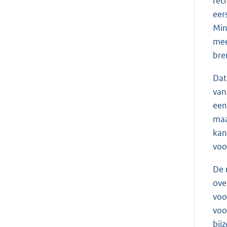
rec
eer
Min
mee
bre
Dat
van
een
maa
kan
voo
De 
ove
voo
voo
bij