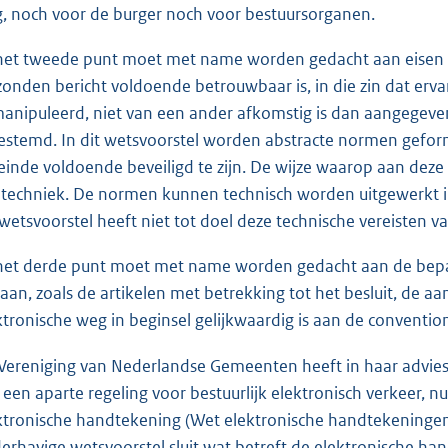
, noch voor de burger noch voor bestuursorganen.
 het tweede punt moet met name worden gedacht aan eisen 
zonden bericht voldoende betrouwbaar is, in die zin dat erv
anipuleerd, niet van een ander afkomstig is dan aangegeven
bestemd. In dit wetsvoorstel worden abstracte normen gefo
einde voldoende beveiligd te zijn. De wijze waarop aan dez
 techniek. De normen kunnen technisch worden uitgewerkt in
 wetsvoorstel heeft niet tot doel deze technische vereisten va
 het derde punt moet met name worden gedacht aan de bepal
gaan, zoals de artikelen met betrekking tot het besluit, de aa
ktronische weg in beginsel gelijkwaardig is aan de convention
Vereniging van Nederlandse Gemeenten heeft in haar advie
 een aparte regeling voor bestuurlijk elektronisch verkeer, n
ktronische handtekening (Wet elektronische handtekeningen,
erhavige wetsvoorstel sluit wat betreft de elektronische ha