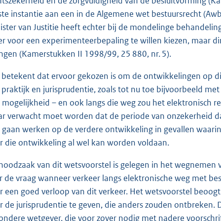
htszekerheid en de zorgvuldigheid van de besluitvorming (Kam
ste instantie aan een in de Algemene wet bestuursrecht (A
ister van Justitie heeft echter bij de mondelinge behandelin
r voor een experimenteerbepaling te willen kiezen, maar dire
ngen (Kamerstukken II 1998/99, 25 880, nr. 5).
 betekent dat ervoor gekozen is om de ontwikkelingen op dit
 praktijk en jurisprudentie, zoals tot nu toe bijvoorbeeld met
 mogelijkheid – en ook langs die weg zou het elektronisch r
r verwacht moet worden dat de periode van onzekerheid d
 gaan werken op de verdere ontwikkeling in gevallen waari
r die ontwikkeling al wel kan worden voldaan.
noodzaak van dit wetsvoorstel is gelegen in het wegnemen v
r de vraag wanneer verkeer langs elektronische weg met bes
r een goed verloop van dit verkeer. Het wetsvoorstel beoo
r de jurisprudentie te geven, die anders zouden ontbreken. 
zondere wetgever, die voor zover nodig met nadere voorschrif