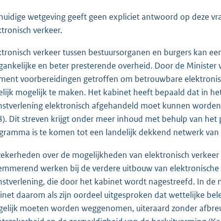
huidige wetgeving geeft geen expliciet antwoord op deze v
ktronisch verkeer.
ktronisch verkeer tussen bestuursorganen en burgers kan een
gankelijke en beter presterende overheid. Door de Minister 
ent voorbereidingen getroffen om betrouwbare elektronis
telijk mogelijk te maken. Het kabinet heeft bepaald dat in 
nstverlening elektronisch afgehandeld moet kunnen worden
 8). Dit streven krijgt onder meer inhoud met behulp van he
gramma is te komen tot een landelijk dekkend netwerk van v
ekerheden over de mogelijkheden van elektronisch verkeer 
emmerend werken bij de verdere uitbouw van elektronische 
nstverlening, die door het kabinet wordt nagestreefd. In de 
inet daarom als zijn oordeel uitgesproken dat wettelijke b
elijk moeten worden weggenomen, uiteraard zonder afbreu