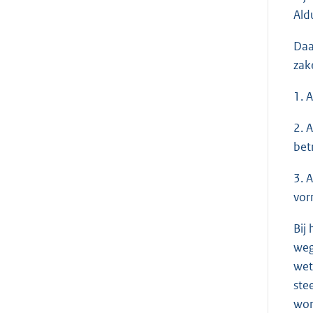
Ald
Daa
zak
1. 
2. 
bet
3. 
vor
Bij
weg
wet
ste
wor