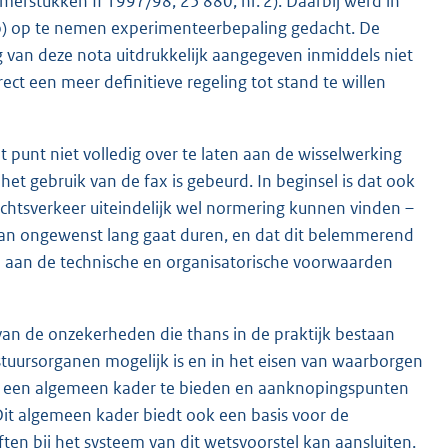
erstukken II 1997/98, 25 880, nr. 2). Daarbij werd in
wb) op te nemen experimenteerbepaling gedacht. De
g van deze nota uitdrukkelijk aangegeven inmiddels niet
ct een meer definitieve regeling tot stand te willen
 punt niet volledig over te laten aan de wisselwerking
 het gebruik van de fax is gebeurd. In beginsel is dat ook
echtsverkeer uiteindelijk wel normering kunnen vinden –
an ongewenst lang gaat duren, en dat dit belemmerend
n aan de technische en organisatorische voorwaarden
an de onzekerheden die thans in de praktijk bestaan
tuursorganen mogelijk is en in het eisen van waarborgen
gt een algemeen kader te bieden en aanknopingspunten
Dit algemeen kader biedt ook een basis voor de
ten bij het systeem van dit wetsvoorstel kan aansluiten.