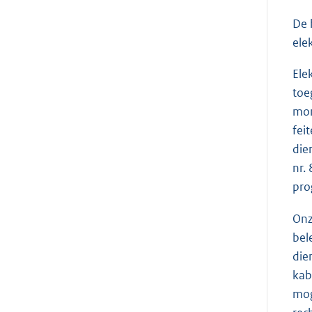
De 
ele
Ele
toe
mom
fei
die
nr.
pro
Onz
bel
die
kab
mog