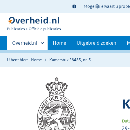
Ter
Mogelijk ervaart u prob
informatie:
U
Publicaties
Officiële publicaties
bent
Primaire
nu
Andere
Overheid.nl
Home
Uitgebreid zoeken
M
hier:
sites
navigatie
binnen
U bent hier:
Home
Kamerstuk 28483, nr. 3
K
Dat
29