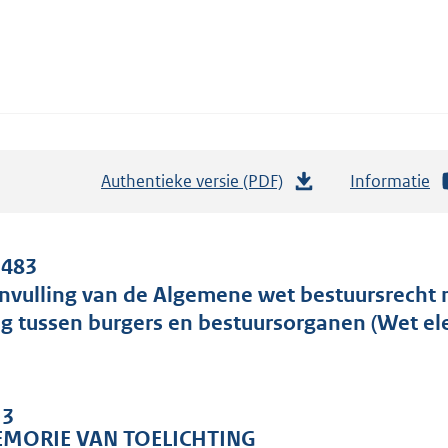
Authentieke versie (PDF)
b
Informatie
e
s
t
 483
a
nvulling van de Algemene wet bestuursrecht m
n
g tussen burgers en bestuursorganen (Wet ele
d
s
g
 3
r
MORIE VAN TOELICHTING