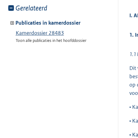
Toon
Gerelateerd
meer
I. 
van:
Publicaties in kamerdossier
Kamerdossier 28483
1. 
Toon alle publicaties in het hoofddossier
1.1 
Dit
bes
op 
voo
• K
• K
• K