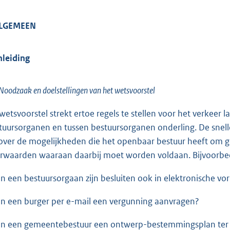
o
o
ALGEMEEN
t
t
e
Inleiding
:
1
Noodzaak en doelstellingen van het wetsvoorstel
2
2
 wetsvoorstel strekt ertoe regels te stellen voor het verkeer 
K
tuursorganen en tussen bestuursorganen onderling. De snel
b
over de mogelijkheden die het openbaar bestuur heeft om ge
rwaarden waaraan daarbij moet worden voldaan. Bijvoorbe
an een bestuursorgaan zijn besluiten ook in elektronische
an een burger per e-mail een vergunning aanvragen?
an een gemeentebestuur een ontwerp-bestemmingsplan ter in