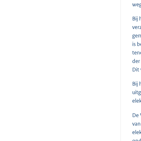
weg
Bij
ver
gem
is 
ten
der
Dit
Bij
uit
ele
De 
van
ele
ond