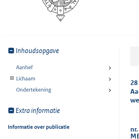
Toon
Inhoudsopgave
meer
van:
Aanhef
Lichaam
28
Ondertekening
Aa
we
Toon
Extra informatie
meer
van:
Informatie over publicatie
nr.
ME