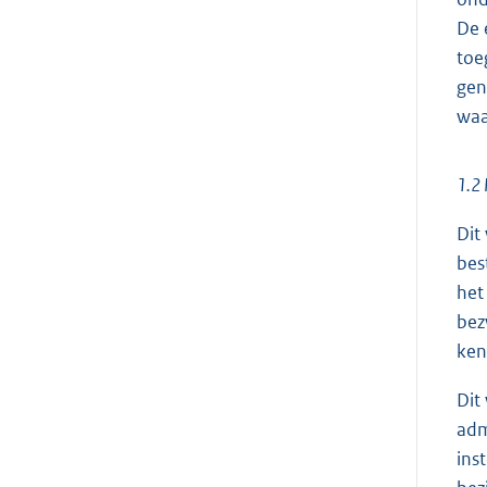
De 
toe
gen
waa
1.2 
Dit
bes
het
bez
ken
Dit
adm
ins