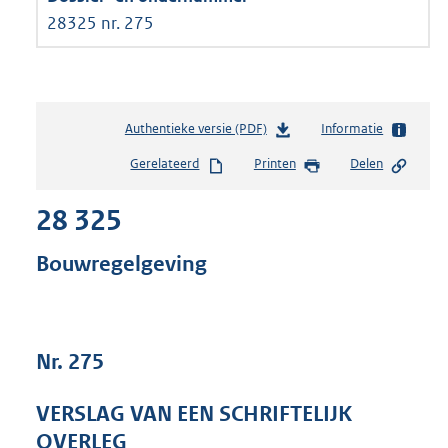
28325 nr. 275
Authentieke versie (PDF)
b
Informatie
e
Gerelateerd
Printen
Delen
s
t
28 325
a
n
d
Bouwregelgeving
s
g
r
o
Nr. 275
o
t
t
VERSLAG VAN EEN SCHRIFTELIJK
e
OVERLEG
: