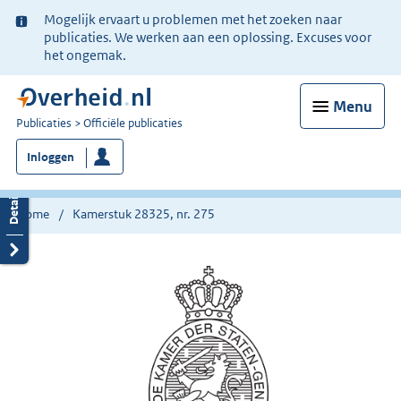
Ter
Mogelijk ervaart u problemen met het zoeken naar
informatie:
publicaties. We werken aan een oplossing. Excuses voor
het ongemak.
Menu
U
Publicaties
Officiële publicaties
bent
Inloggen
nu
hier:
Home
Kamerstuk 28325, nr. 275