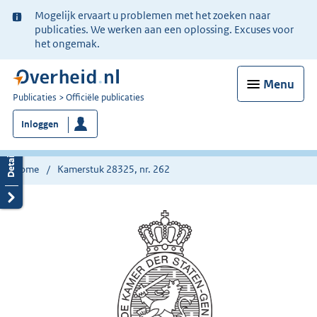
Ter
Mogelijk ervaart u problemen met het zoeken naar
informatie:
publicaties. We werken aan een oplossing. Excuses voor
het ongemak.
Menu
U
Publicaties
Officiële publicaties
bent
Inloggen
nu
hier:
Home
Kamerstuk 28325, nr. 262