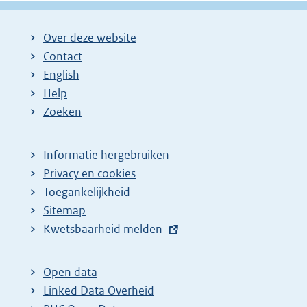
Over deze website
Contact
English
Help
Zoeken
Informatie hergebruiken
Privacy en cookies
Toegankelijkheid
Sitemap
E
Kwetsbaarheid melden
x
t
Open data
e
Linked Data Overheid
r