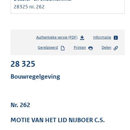
28325 nr. 262
Authentieke versie (PDF)
b
Informatie
e
Gerelateerd
Printen
Delen
s
t
28 325
a
n
d
Bouwregelgeving
s
g
r
o
Nr. 262
o
t
t
MOTIE VAN HET LID NIJBOER C.S.
e
: