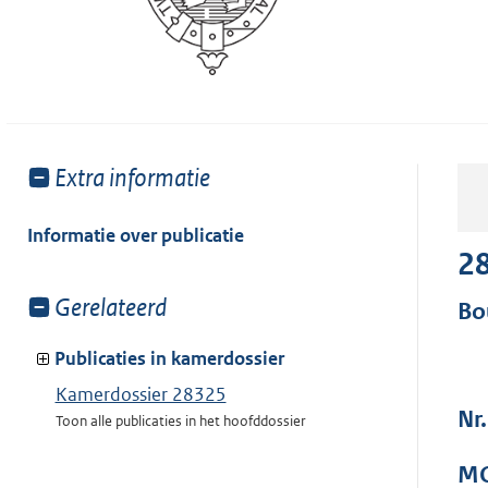
Toon
Extra informatie
meer
van:
Informatie over publicatie
2
Toon
Gerelateerd
Bo
meer
van:
Publicaties in kamerdossier
Kamerdossier 28325
Nr
Toon alle publicaties in het hoofddossier
MO