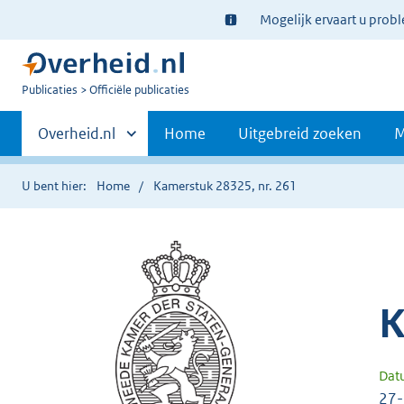
Ter
Mogelijk ervaart u prob
informatie:
U
Publicaties
Officiële publicaties
bent
Primaire
nu
Andere
Overheid.nl
Home
Uitgebreid zoeken
M
hier:
sites
navigatie
binnen
U bent hier:
Home
Kamerstuk 28325, nr. 261
K
Dat
27-