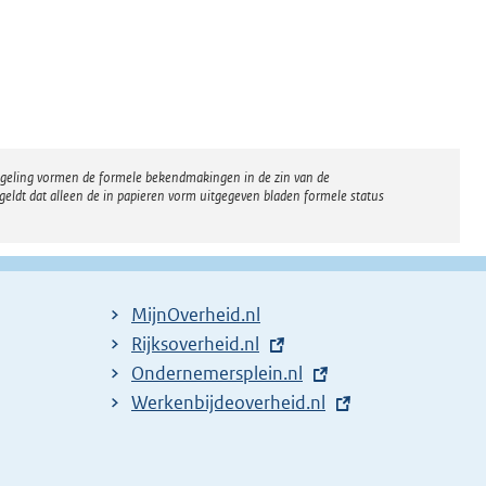
regeling vormen de formele bekendmakingen in de zin van de
eldt dat alleen de in papieren vorm uitgegeven bladen formele status
MijnOverheid.nl
E
Rijksoverheid.nl
x
E
Ondernemersplein.nl
t
x
E
Werkenbijdeoverheid.nl
e
t
x
r
e
t