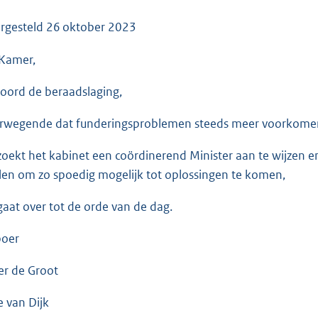
o
o
rgesteld
26 oktober 2023
t
Kamer,
t
e
oord de beraadslaging,
:
3
rwegende dat funderingsproblemen steeds meer voorkomen 
5
K
zoekt het kabinet een coördinerend Minister aan te wijzen e
b
llen om zo spoedig mogelijk tot oplossingen te komen,
gaat over tot de orde van de dag.
boer
er de Groot
e van Dijk