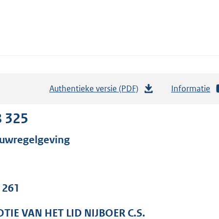
Authentieke versie (PDF)
b
Informatie
e
s
8 325
t
uwregelgeving
a
n
d
s
. 261
g
r
TIE VAN HET LID NIJBOER C.S.