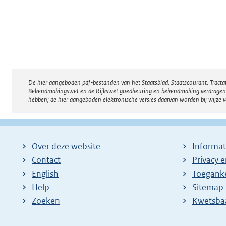
De hier aangeboden pdf-bestanden van het Staatsblad, Staatscourant, Tract
Disclaimer
Bekendmakingswet en de Rijkswet goedkeuring en bekendmaking verdragen voor
hebben; de hier aangeboden elektronische versies daarvan worden bij wijze 
Over deze website
Informat
Contact
Privacy 
English
Toeganke
Help
Sitemap
Zoeken
E
Kwetsba
x