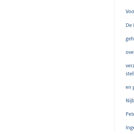
Voo
De 
geh
ove
ver
ste
en 
Nij
Pet
Ing