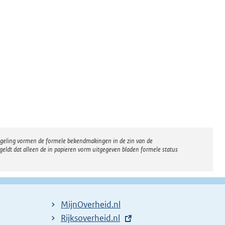
regeling vormen de formele bekendmakingen in de zin van de
eldt dat alleen de in papieren vorm uitgegeven bladen formele status
MijnOverheid.nl
E
Rijksoverheid.nl