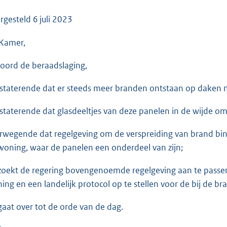
o
o
rgesteld
6 juli 2023
t
Kamer,
t
e
oord de beraadslaging,
:
3
staterende dat er steeds meer branden ontstaan op daken
5
K
staterende dat glasdeeltjes van deze panelen in de wijde omt
b
rwegende dat regelgeving om de verspreiding van brand binn
woning, waar de panelen een onderdeel van zijn;
zoekt de regering bovengenoemde regelgeving aan te passen
ing en een landelijk protocol op te stellen voor de bij de br
gaat over tot de orde van de dag.