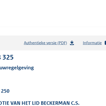
Authentieke versie (PDF)
b
Informatie
e
s
8 325
t
uwregelgeving
a
n
d
s
. 250
g
r
TIE VAN HET LID BECKERMAN C.S.