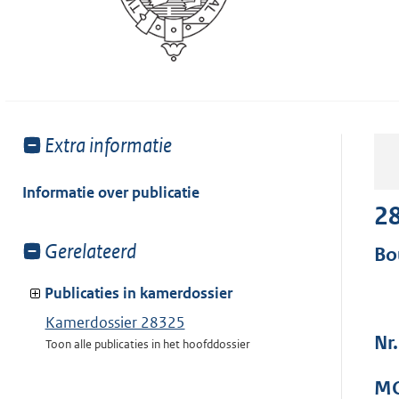
Toon
Extra informatie
meer
van:
Informatie over publicatie
2
Toon
Gerelateerd
Bo
meer
van:
Publicaties in kamerdossier
Kamerdossier 28325
Nr
Toon alle publicaties in het hoofddossier
MO