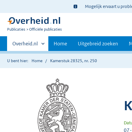
Ter
Mogelijk ervaart u prob
informatie:
U
Publicaties
Officiële publicaties
bent
Primaire
nu
Andere
Overheid.nl
Home
Uitgebreid zoeken
M
hier:
sites
navigatie
binnen
U bent hier:
Home
Kamerstuk 28325, nr. 250
K
Dat
07-