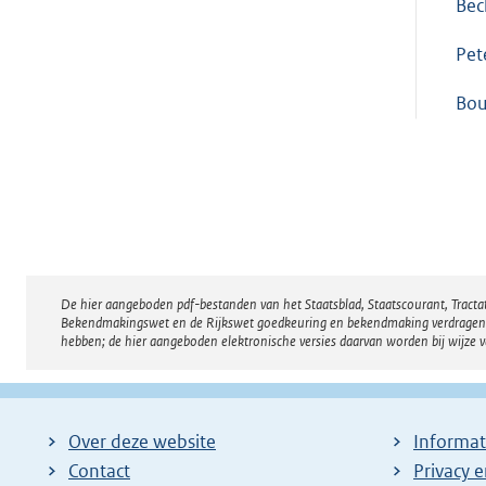
Bec
Pet
Bou
De hier aangeboden pdf-bestanden van het Staatsblad, Staatscourant, Tract
Disclaimer
Bekendmakingswet en de Rijkswet goedkeuring en bekendmaking verdragen voor
hebben; de hier aangeboden elektronische versies daarvan worden bij wijze 
Over deze website
Informat
Contact
Privacy 