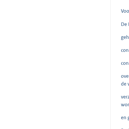
Voo
De 
geh
con
con
ove
de 
ver
won
en 