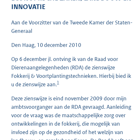
4
INNOVATIE
3
K
Aan de Voorzitter van de Tweede Kamer der Staten-
b
Generaal
Den Haag, 10 december 2010
Op 6 december jl. ontving ik van de Raad voor
Dierenaangelegenheden (RDA) de zienswijze
Fokkerij & Voortplantingstechnieken. Hierbij bied ik
1
u de zienswijze aan.
Deze zienswijze is eind november 2009 door mijn
ambtsvoorganger aan de RDA gevraagd. Aanleiding
voor de vraag was de maatschappelijke zorg over
ontwikkelingen in de fokkerij, die mogelijk van
invloed zijn op de gezondheid of het welzijn van