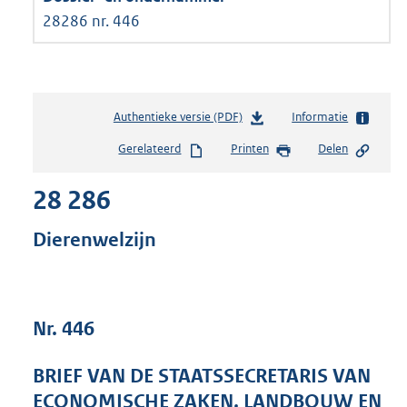
28286 nr. 446
Authentieke versie (PDF)
b
Informatie
e
Gerelateerd
Printen
Delen
s
t
28 286
a
n
d
Dierenwelzijn
s
g
r
o
Nr. 446
o
t
t
BRIEF VAN DE STAATSSECRETARIS VAN
e
ECONOMISCHE ZAKEN, LANDBOUW EN
: