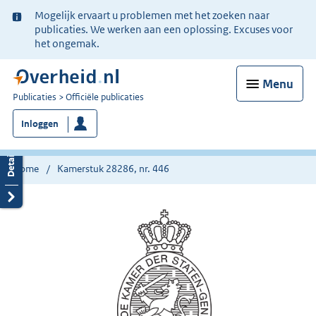
Ter
Mogelijk ervaart u problemen met het zoeken naar
informatie:
publicaties. We werken aan een oplossing. Excuses voor
het ongemak.
Menu
U
Publicaties
Officiële publicaties
bent
Inloggen
nu
hier:
Home
Kamerstuk 28286, nr. 446