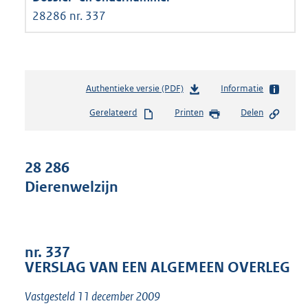
28286 nr. 337
Authentieke versie (PDF)
b
Informatie
e
Gerelateerd
Printen
Delen
s
t
a
n
28 286
d
Dierenwelzijn
s
g
r
o
o
nr. 337
t
VERSLAG VAN EEN ALGEMEEN OVERLEG
t
e
Vastgesteld 11 december 2009
: