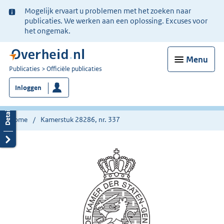
Ter
Mogelijk ervaart u problemen met het zoeken naar
informatie:
publicaties. We werken aan een oplossing. Excuses voor
het ongemak.
Menu
U
Publicaties
Officiële publicaties
bent
Inloggen
nu
hier:
Home
Kamerstuk 28286, nr. 337