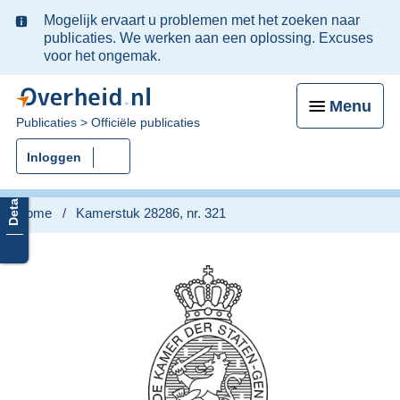
Ter
Mogelijk ervaart u problemen met het zoeken naar
informatie:
publicaties. We werken aan een oplossing. Excuses
voor het ongemak.
Menu
U
Publicaties
Officiële publicaties
bent
Inloggen
nu
hier:
Home
Kamerstuk 28286, nr. 321