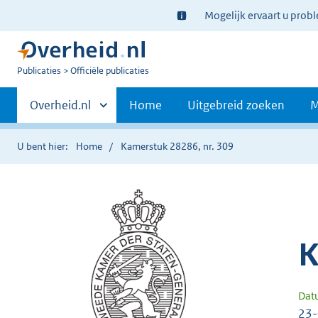
Ter
Mogelijk ervaart u prob
informatie:
U
Publicaties
Officiële publicaties
bent
Primaire
nu
Andere
Overheid.nl
Home
Uitgebreid zoeken
M
hier:
sites
navigatie
binnen
U bent hier:
Home
Kamerstuk 28286, nr. 309
K
Dat
23