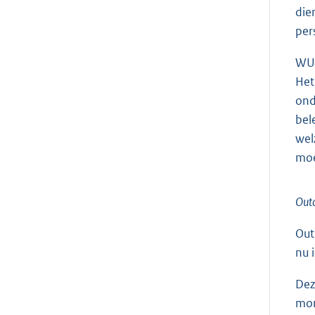
die
pers
WUR
Het
ond
bel
wel
moe
Outc
Out
nu 
Dez
mom