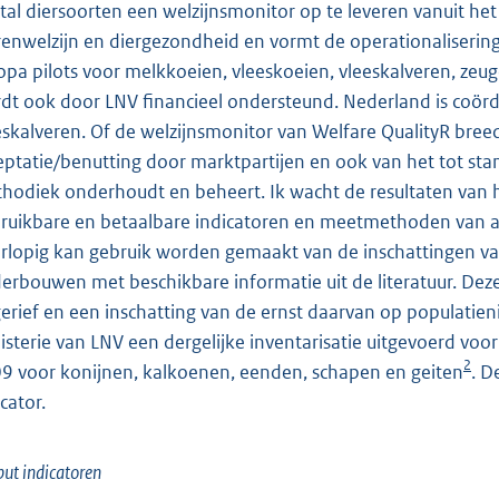
tal diersoorten een welzijnsmonitor op te leveren vanuit het
renwelzijn en diergezondheid en vormt de operationalisering
opa pilots voor melkkoeien, vleeskoeien, vleeskalveren, zeug
dt ook door LNV financieel ondersteund. Nederland is coörd
eskalveren. Of de welzijnsmonitor van Welfare QualityR breed
eptatie/benutting door marktpartijen en ook van het tot st
hodiek onderhoudt en beheert. Ik wacht de resultaten van h
bruikbare en betaalbare indicatoren en meetmethoden van a
rlopig kan gebruik worden gemaakt van de inschattingen van
erbouwen met beschikbare informatie uit de literatuur. Dez
erief en een inschatting van de ernst daarvan op populatie
isterie van LNV een dergelijke inventarisatie uitgevoerd voo
2
9 voor konijnen, kalkoenen, eenden, schapen en geiten
. D
cator.
ut indicatoren