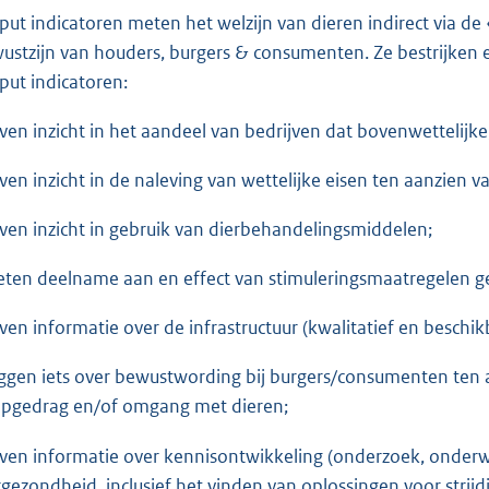
put indicatoren meten het welzijn van dieren indirect via d
ustzijn van houders, burgers & consumenten. Ze bestrijken ee
put indicatoren:
even inzicht in het aandeel van bedrijven dat bovenwetteli
even inzicht in de naleving van wettelijke eisen ten aanzien 
even inzicht in gebruik van dierbehandelingsmiddelen;
eten deelname aan en effect van stimuleringsmaatregelen ge
even informatie over de infrastructuur (kwalitatief en besch
eggen iets over bewustwording bij burgers/consumenten ten 
pgedrag en/of omgang met dieren;
even informatie over kennisontwikkeling (onderzoek, onderwij
rgezondheid, inclusief het vinden van oplossingen voor strij