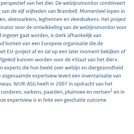
 perspectief van het dier. De welzijnsmonitor combineert
 van de vijf vrijheden van Brambell. Momenteel lopen in
en, vleesvarkens, leghennen en vleeskuikens. Het project
inator voor de ontwikkeling van de welzijnsmonitor voor
 ingezet gaat worden, is sterk afhankelijk van
and komen van een Europese organisatie die de
et EU-project af en zal op een later moment bekijken of
fgeleid kunnen worden voor de «Staat van het dier».
 experts die hun beeld over welzijn en diergezondheid
e zogenaamde expertview levert een inventarisatie van
niveau. WUR-ASG heeft in 2007 in opdracht van het
1
r runderen, varkens, paarden, pluimvee en nertsen
en in
eze expertview is in feite een geschatte outcome