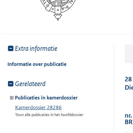
Toon
Extra informatie
meer
van:
Informatie over publicatie
28
Toon
Gerelateerd
Di
meer
van:
Publicaties in kamerdossier
Kamerdossier 28286
nr
Toon alle publicaties in het hoofddossier
BR