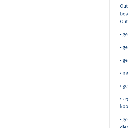
Out
bew
Out
• g
• g
• g
• m
• g
• z
koo
• g
die