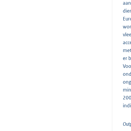
aan
die
Eur
wor
vle
acc
met
er 
Voo
ond
ong
min
200
indi
Outp