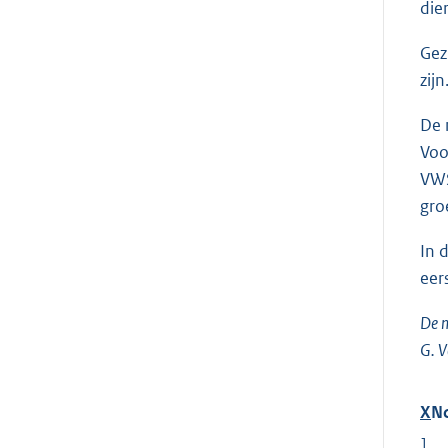
die
Gez
zij
De 
Voo
VWS
gro
In 
eer
De m
G. V
X
N
1