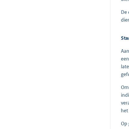
De 
die
Sta
Aan
een
lat
gef
Omd
ind
ver
het
Op 