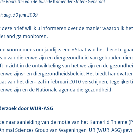
o
de Voorzitter van de Tweede Kamer der Staten-Generaal
o
 Haag, 30 juni 2009
t
t
 deze brief wil ik u informeren over de manier waarop ik he
e
erland ga monitoren.
:
1
ben voornemens om jaarlijks een «Staat van het dier» te ga
8
eau van dierenwelzijn en diergezondheid van gehouden dier
K
ft inzicht in de ontwikkeling van het welzijn en de gezondhe
b
renwelzijns- en diergezondheidsbeleid. Het biedt handvatten 
aat van het dier» zal in februari 2010 verschijnen, tegelijk
renwelzijn en de Nationale agenda diergezondheid.
derzoek door WUR-ASG
e naar aanleiding van de motie van het Kamerlid Thieme (
Animal Sciences Group van Wageningen-UR (WUR-ASG) gevra