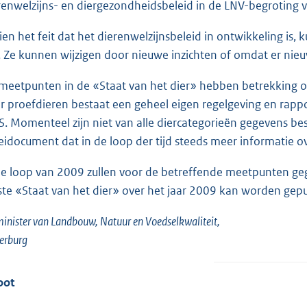
renwelzijns- en diergezondheidsbeleid in de LNV-begroting 
ien het feit dat het dierenwelzijnsbeleid in ontwikkeling i
n. Ze kunnen wijzigen door nieuwe inzichten of omdat er n
meetpunten in de «Staat van het dier» hebben betrekking o
r proefdieren bestaat een geheel eigen regelgeving en rapp
. Momenteel zijn niet van alle diercategorieën gegevens bes
eidocument dat in de loop der tijd steeds meer informatie ov
de loop van 2009 zullen voor de betreffende meetpunten ge
ste «Staat van het dier» over het jaar 2009 kan worden gepu
inister van Landbouw, Natuur en Voedselkwaliteit,
erburg
oot