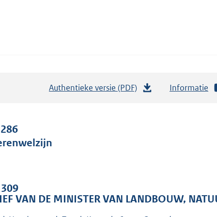
Authentieke versie (PDF)
b
Informatie
e
s
t
 286
a
erenwelzijn
n
d
s
. 309
g
IEF VAN DE MINISTER VAN LANDBOUW, NATU
r