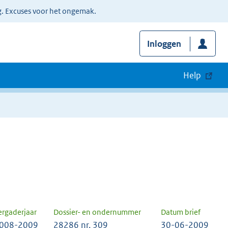
g. Excuses voor het ongemak.
Inloggen
Help
ergaderjaar
Dossier- en ondernummer
Datum brief
008-2009
28286 nr. 309
30-06-2009