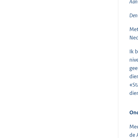
Aan 
Den
Met
Ned
Ik 
niv
gee
die
«St
die
On
Med
de 