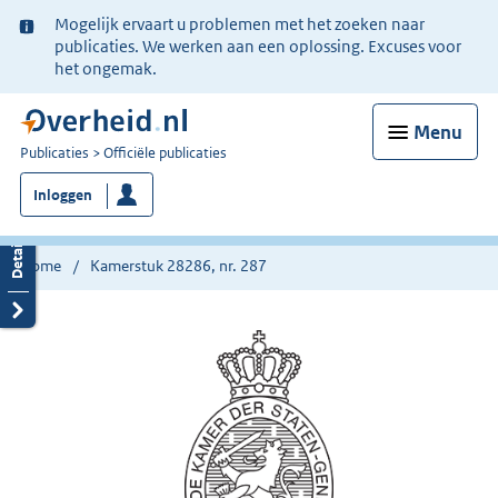
Ter
Mogelijk ervaart u problemen met het zoeken naar
informatie:
publicaties. We werken aan een oplossing. Excuses voor
het ongemak.
Menu
U
Publicaties
Officiële publicaties
bent
Inloggen
nu
hier:
Home
Kamerstuk 28286, nr. 287