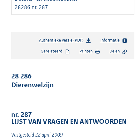
28286 nr. 287
Authentieke versie (PDF)
b
Informatie
e
Gerelateerd
Printen
Delen
s
t
a
n
28 286
d
Dierenwelzijn
s
g
r
o
o
nr. 287
t
LIJST VAN VRAGEN EN ANTWOORDEN
t
e
Vastgesteld 22 april 2009
: