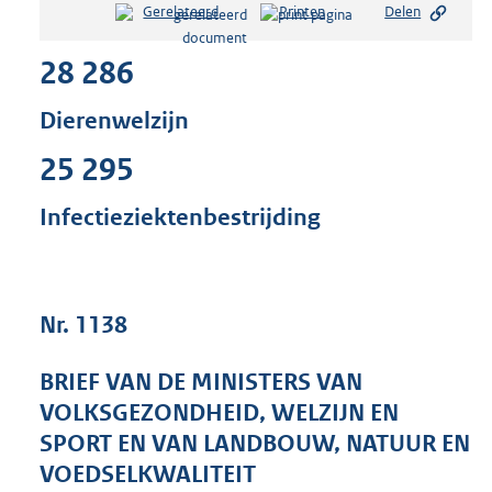
Gerelateerd
Printen
Delen
s
t
28 286
a
n
d
Dierenwelzijn
s
g
25 295
r
o
Infectieziektenbestrijding
o
t
t
e
:
Nr. 1138
4
2
BRIEF VAN DE MINISTERS VAN
K
VOLKSGEZONDHEID, WELZIJN EN
b
SPORT EN VAN LANDBOUW, NATUUR EN
VOEDSELKWALITEIT