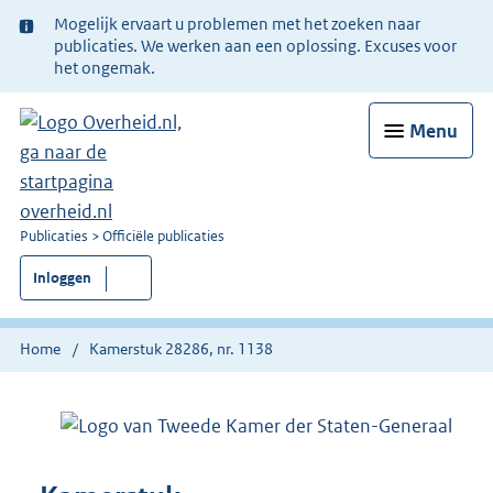
Ter
Mogelijk ervaart u problemen met het zoeken naar
informatie:
publicaties. We werken aan een oplossing. Excuses voor
het ongemak.
Menu
U
Publicaties
Officiële publicaties
bent
Inloggen
nu
hier:
Home
Kamerstuk 28286, nr. 1138