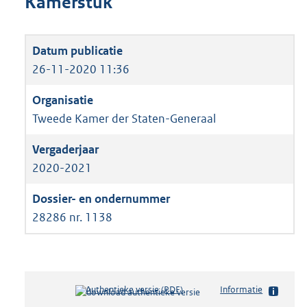
Kamerstuk
26-11-2020 11:36
Tweede Kamer der Staten-Generaal
2020-2021
28286 nr. 1138
Authentieke versie (PDF)
b
Informatie
e