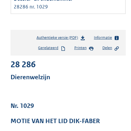
28286 nr. 1029
Authentieke versie (PDF)
b
Informatie
e
Gerelateerd
Printen
Delen
s
t
28 286
a
n
d
Dierenwelzijn
s
g
r
o
Nr. 1029
o
t
t
MOTIE VAN HET LID DIK-FABER
e
: