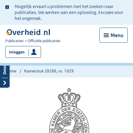
Ter
Mogelijk ervaart u problemen met het zoeken naar
informatie:
publicaties. We werken aan een oplossing. Excuses voor
het ongemak.
Menu
U
Publicaties
Officiële publicaties
bent
Inloggen
nu
hier:
Home
Kamerstuk 28286, nr. 1029