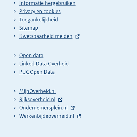
Informatie hergebruiken
Privacy en cookies
Toegankelijkheid
Sitemap
E
Kwetsbaarheid melden
x
t
Open data
e
Linked Data Overheid
r
PUC Open Data
n
e
MijnOverheid.nl
l
E
Rijksoverheid.nl
i
x
E
Ondernemersplein.nl
n
t
x
E
Werkenbijdeoverheid.nl
k
e
t
x
:
r
e
t