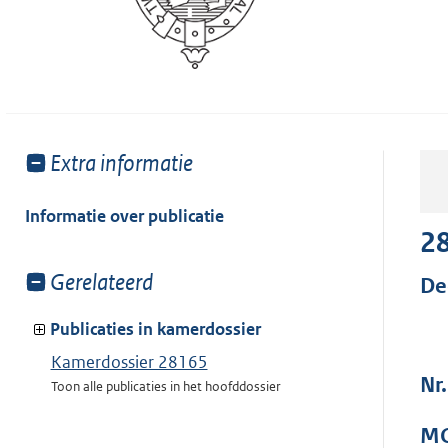
Toon
Extra informatie
meer
van:
Informatie over publicatie
2
Toon
Gerelateerd
De
meer
van:
Publicaties in kamerdossier
Kamerdossier 28165
Nr
Toon alle publicaties in het hoofddossier
MO