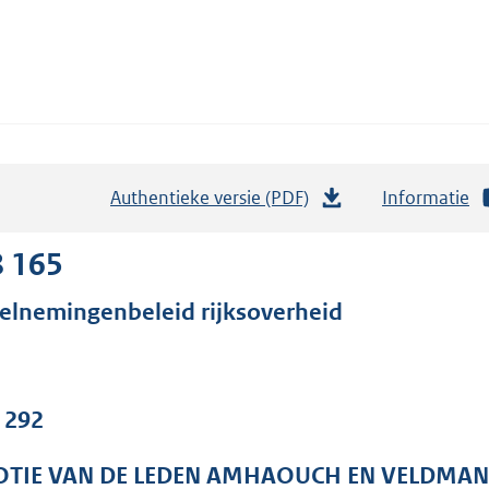
Authentieke versie (PDF)
b
Informatie
e
s
8 165
t
elnemingenbeleid rijksoverheid
a
n
d
s
. 292
g
r
TIE VAN DE LEDEN AMHAOUCH EN VELDMAN