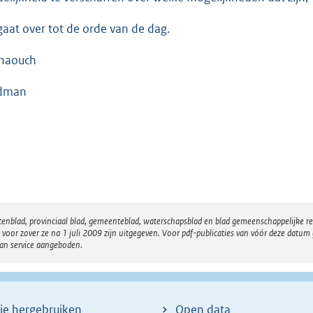
gaat over tot de orde van de dag.
haouch
ldman
atenblad, provinciaal blad, gemeenteblad, waterschapsblad en blad gemeenschappelijke 
 zover ze na 1 juli 2009 zijn uitgegeven. Voor pdf-publicaties van vóór deze datum g
van service aangeboden.
ie hergebruiken
Open data