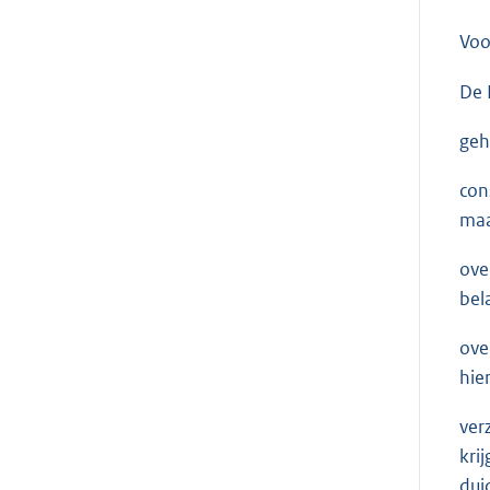
Voo
De 
geh
con
maa
ove
bela
ove
hie
ver
kri
dui