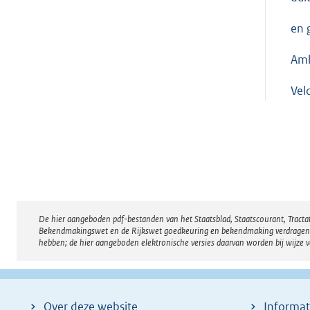
en 
Am
Ve
De hier aangeboden pdf-bestanden van het Staatsblad, Staatscourant, Tract
Disclaimer
Bekendmakingswet en de Rijkswet goedkeuring en bekendmaking verdragen voor
hebben; de hier aangeboden elektronische versies daarvan worden bij wijze 
Over deze website
Informat