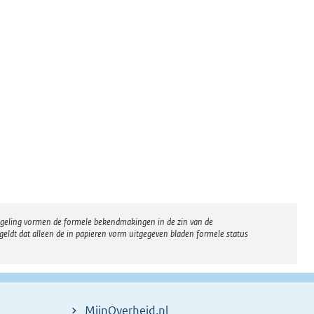
regeling vormen de formele bekendmakingen in de zin van de
eldt dat alleen de in papieren vorm uitgegeven bladen formele status
MijnOverheid.nl