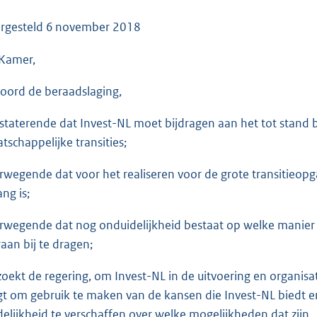
o
o
rgesteld
6 november 2018
t
Kamer,
t
e
oord de beraadslaging,
:
3
staterende dat Invest-NL moet bijdragen aan het tot stand br
6
tschappelijke transities;
K
b
rwegende dat voor het realiseren voor de grote transitieopg
ng is;
rwegende dat nog onduidelijkheid bestaat op welke manier h
raan bij te dragen;
zoekt de regering, om Invest-NL in de uitvoering en organis
jgt om gebruik te maken van de kansen die Invest-NL biedt e
delijkheid te verschaffen over welke mogelijkheden dat zijn,