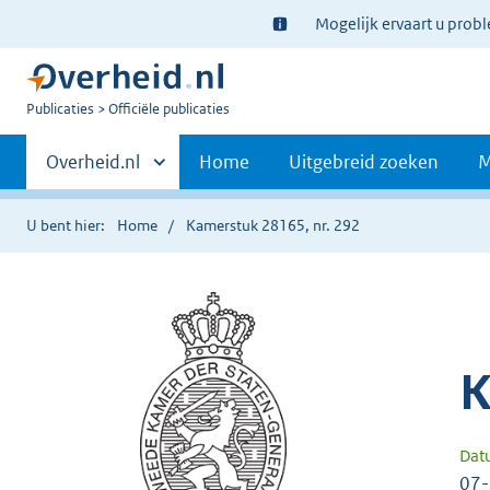
Ter
Mogelijk ervaart u prob
informatie:
U
Publicaties
Officiële publicaties
bent
Primaire
nu
Andere
Overheid.nl
Home
Uitgebreid zoeken
M
hier:
sites
navigatie
binnen
U bent hier:
Home
Kamerstuk 28165, nr. 292
K
Dat
07-