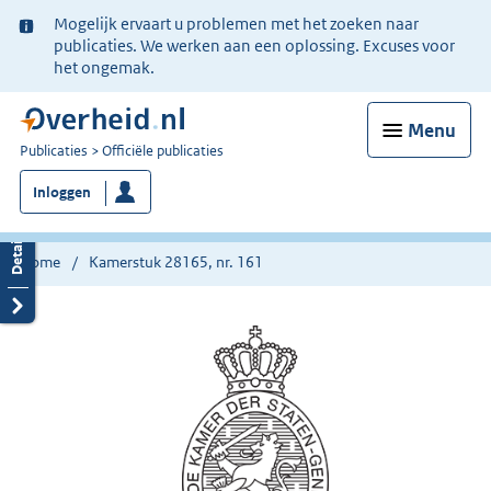
Ter
Mogelijk ervaart u problemen met het zoeken naar
informatie:
publicaties. We werken aan een oplossing. Excuses voor
het ongemak.
Menu
U
Publicaties
Officiële publicaties
bent
Inloggen
nu
hier:
Home
Kamerstuk 28165, nr. 161