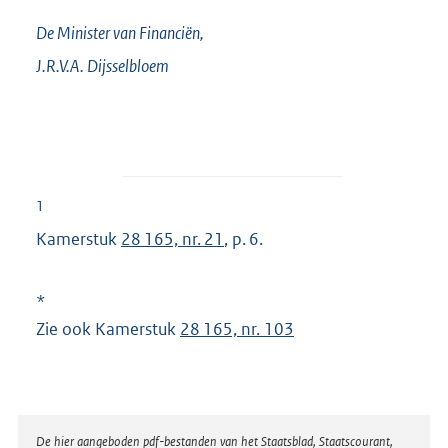
De Minister van Financiën,
J.R.V.A.
Dijsselbloem
1
Kamerstuk
28 165, nr. 21
, p. 6.
*
Zie ook Kamerstuk
28 165, nr. 103
Disclaimer
De hier aangeboden pdf-bestanden van het Staatsblad, Staatscourant,