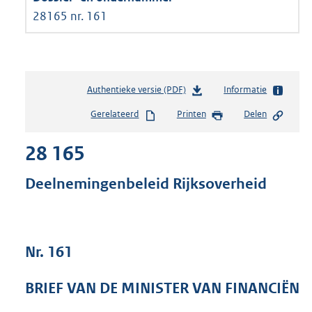
28165 nr. 161
Authentieke versie (PDF)
b
Informatie
e
Gerelateerd
Printen
Delen
s
t
28 165
a
n
d
Deelnemingenbeleid Rijksoverheid
s
g
r
o
Nr. 161
o
t
t
BRIEF VAN DE MINISTER VAN FINANCIËN
e
: