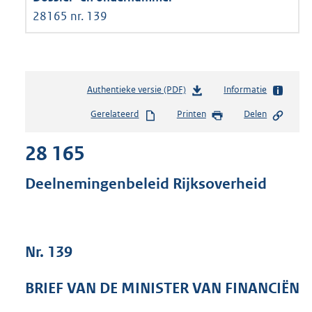
28165 nr. 139
Authentieke versie (PDF)
b
Informatie
e
Gerelateerd
Printen
Delen
s
t
28 165
a
n
d
Deelnemingenbeleid Rijksoverheid
s
g
r
o
Nr. 139
o
t
t
BRIEF VAN DE MINISTER VAN FINANCIËN
e
: