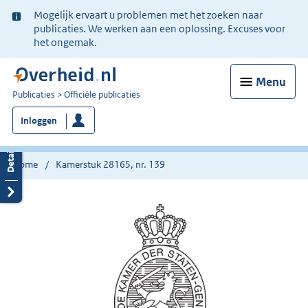
Ter
Mogelijk ervaart u problemen met het zoeken naar
informatie:
publicaties. We werken aan een oplossing. Excuses voor
het ongemak.
Menu
U
Publicaties
Officiële publicaties
bent
Inloggen
nu
hier:
Home
Kamerstuk 28165, nr. 139