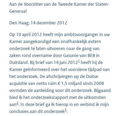
Aan de Voorzitter van de Tweede Kamer der Staten-
6
0
Generaal
K
b
Den Haag, 14 december 2012
Op 10 april 2012 heeft mijn ambtsvoorganger in uw
Kamer aangekondigd een onafhankelijk extern
onderzoek te laten uitvoeren naar de gang van
zaken rond overname door Gasunie van BEB in
1
Duitsland. Bij brief van 14 juni 2012
heeft hij de
Kamer geïnformeerd over het voorziene tijdpad van
het onderzoek. De afschrijvingen op de Duitse
acquisitie van netto ruim € 1,5 miljard sinds 2008
vormden de aanleiding voor dit onderzoek. Bijgaand
bied ik het onderzoeksrapport met de uitkomsten
2
aan
. In deze brief ga ik hierop in en verbind ik mijn
3
conclusies aan dit onderzoek
.