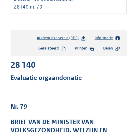
28140 nr. 79
Authentieke versie (PDF)
b
Informatie
e
Gerelateerd
Printen
Delen
s
t
28 140
a
n
d
Evaluatie orgaandonatie
s
g
r
o
Nr. 79
o
t
t
BRIEF VAN DE MINISTER VAN
e
VOLKSGEZONDHEID, WELZIJN EN
: