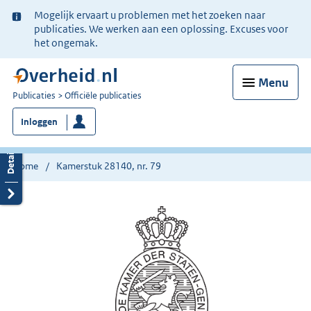
Ter
Mogelijk ervaart u problemen met het zoeken naar
informatie:
publicaties. We werken aan een oplossing. Excuses voor
het ongemak.
Menu
U
Publicaties
Officiële publicaties
bent
Inloggen
nu
hier:
Home
Kamerstuk 28140, nr. 79