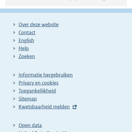
Over deze website
Contact
English
Help
Zoeken
Informatie hergebruiken
Privacy en cookies
Toegankelijkheid
Sitemap
E
Kwetsbaarheid melden
x
t
Open data
e