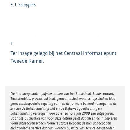
E. I. Schippers
1
Ter inzage gelegd bij het Centraal Informatiepunt
Tweede Kamer.
Disclaimer
De hier aangeboden pdf-bestanden van het Staatsblad, Staatscourant,
Tractatenblad, provinciaal blad, gemeenteblad, waterschapsblad en blad
gemeenschappelijke regeling vormen de formele bekendmakingen in de
zin van de Bekendmakingswet en de Rijkswet goedkeuring en
bekendmaking verdragen voor zover ze na 1 juli 2009 zijn uitgegeven.
Voor pdf-publicaties van vóór deze datum geldt dat alleen de in papieren
vorm uitgegeven bladen formele status hebben; de hier aangeboden
elektronische versies daarvan worden bij wijze van service aangeboden.