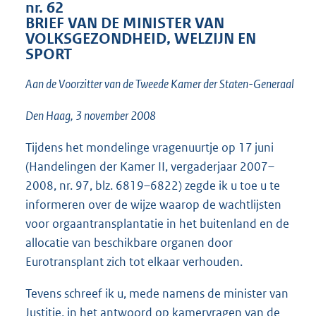
o
nr. 62
t
BRIEF VAN DE MINISTER VAN
t
VOLKSGEZONDHEID, WELZIJN EN
e
SPORT
:
1
Aan de Voorzitter van de Tweede Kamer der Staten-Generaal
8
K
Den Haag, 3 november 2008
b
Tijdens het mondelinge vragenuurtje op 17 juni
(Handelingen der Kamer II, vergaderjaar 2007–
2008, nr. 97, blz. 6819–6822) zegde ik u toe u te
informeren over de wijze waarop de wachtlijsten
voor orgaantransplantatie in het buitenland en de
allocatie van beschikbare organen door
Eurotransplant zich tot elkaar verhouden.
Tevens schreef ik u, mede namens de minister van
Justitie, in het antwoord op kamervragen van de