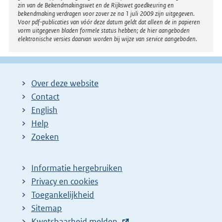
zin van de Bekendmakingswet en de Rijkswet goedkeuring en
bekendmaking verdragen voor zover ze na 1 juli 2009 zijn uitgegeven.
Voor pdf-publicaties van vóór deze datum geldt dat alleen de in papieren
vorm uitgegeven bladen formele status hebben; de hier aangeboden
elektronische versies daarvan worden bij wijze van service aangeboden.
Over deze website
Contact
English
Help
Zoeken
Informatie hergebruiken
Privacy en cookies
Toegankelijkheid
Sitemap
E
Kwetsbaarheid melden