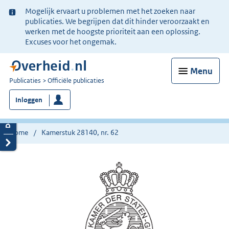
Ter
Mogelijk ervaart u problemen met het zoeken naar
informatie:
publicaties. We begrijpen dat dit hinder veroorzaakt en
werken met de hoogste prioriteit aan een oplossing.
Excuses voor het ongemak.
Menu
U
Publicaties
Officiële publicaties
bent
Inloggen
nu
hier:
Home
Kamerstuk 28140, nr. 62