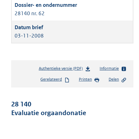
28140 nr. 62
03-11-2008
Authentieke versie (PDF)
b
Informatie
e
Gerelateerd
Printen
Delen
s
t
a
n
28 140
d
Evaluatie orgaandonatie
s
g
r
o