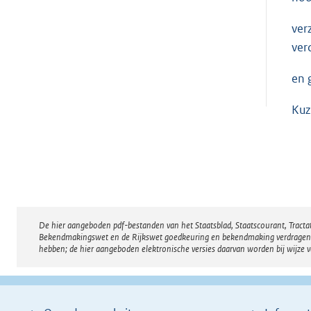
ver
ver
en 
Kuz
De hier aangeboden pdf-bestanden van het Staatsblad, Staatscourant, Tract
Disclaimer
Bekendmakingswet en de Rijkswet goedkeuring en bekendmaking verdragen voor
hebben; de hier aangeboden elektronische versies daarvan worden bij wijze 