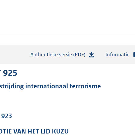
Authentieke versie (PDF)
b
Informatie
e
s
7 925
t
strijding internationaal terrorisme
a
n
d
s
. 923
g
r
TIE VAN HET LID KUZU