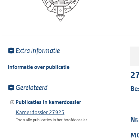
Toon
Extra informatie
meer
van:
Informatie over publicatie
2
Toon
Gerelateerd
Be
meer
van:
Publicaties in kamerdossier
Kamerdossier 27925
Nr
Toon alle publicaties in het hoofddossier
MO