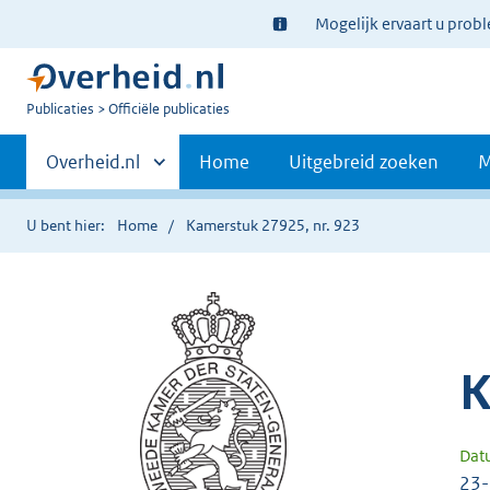
Ter
Mogelijk ervaart u prob
informatie:
U
Publicaties
Officiële publicaties
bent
Primaire
nu
Andere
Overheid.nl
Home
Uitgebreid zoeken
M
hier:
sites
navigatie
binnen
U bent hier:
Home
Kamerstuk 27925, nr. 923
K
Dat
23-