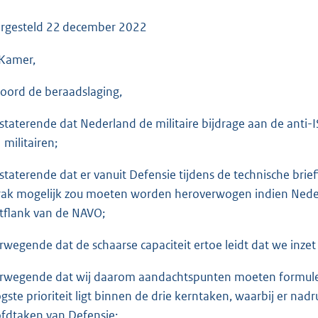
o
o
rgesteld
22 december 2022
t
Kamer,
t
e
oord de beraadslaging,
:
3
staterende dat Nederland de militaire bijdrage aan de anti-I
5
 militairen;
K
b
staterende dat er vanuit Defensie tijdens de technische brief
Irak mogelijk zou moeten worden heroverwogen indien Ned
tflank van de NAVO;
rwegende dat de schaarse capaciteit ertoe leidt dat we inzet
rwegende dat wij daarom aandachtspunten moeten formuler
gste prioriteit ligt binnen de drie kerntaken, waarbij er nad
fdtaken van Defensie;