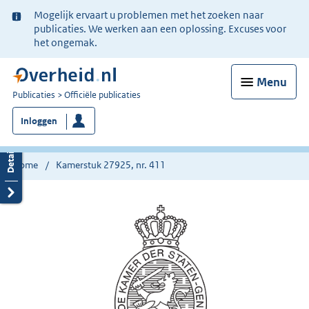
Ter
Mogelijk ervaart u problemen met het zoeken naar
informatie:
publicaties. We werken aan een oplossing. Excuses voor
het ongemak.
Menu
U
Publicaties
Officiële publicaties
bent
Inloggen
nu
hier:
Home
Kamerstuk 27925, nr. 411