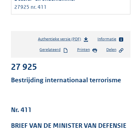
27925 nr. 411
Authentieke versie (PDF)
b
Informatie
e
Gerelateerd
Printen
Delen
s
t
27 925
a
n
d
Bestrijding internationaal terrorisme
s
g
r
o
Nr. 411
o
t
t
BRIEF VAN DE MINISTER VAN DEFENSIE
e
: