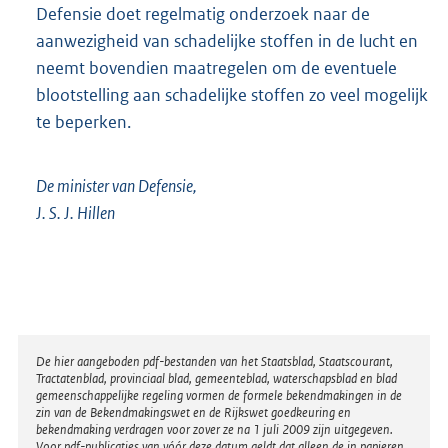
Defensie doet regelmatig onderzoek naar de
aanwezigheid van schadelijke stoffen in de lucht en
neemt bovendien maatregelen om de eventuele
blootstelling aan schadelijke stoffen zo veel mogelijk
te beperken.
De minister van Defensie,
J. S. J. Hillen
Disclaimer
De hier aangeboden pdf-bestanden van het Staatsblad, Staatscourant,
Tractatenblad, provinciaal blad, gemeenteblad, waterschapsblad en blad
gemeenschappelijke regeling vormen de formele bekendmakingen in de
zin van de Bekendmakingswet en de Rijkswet goedkeuring en
bekendmaking verdragen voor zover ze na 1 juli 2009 zijn uitgegeven.
Voor pdf-publicaties van vóór deze datum geldt dat alleen de in papieren