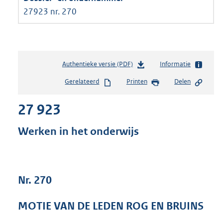
27923 nr. 270
Authentieke versie (PDF)
b
Informatie
e
Gerelateerd
Printen
Delen
s
t
27 923
a
n
d
Werken in het onderwijs
s
g
r
o
Nr. 270
o
t
t
MOTIE VAN DE LEDEN ROG EN BRUINS
e
: