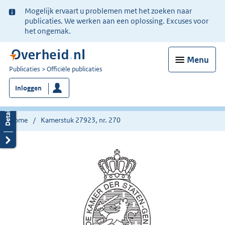
Ter
Mogelijk ervaart u problemen met het zoeken naar
informatie:
publicaties. We werken aan een oplossing. Excuses voor
het ongemak.
Menu
U
Publicaties
Officiële publicaties
bent
Inloggen
nu
hier:
Home
Kamerstuk 27923, nr. 270