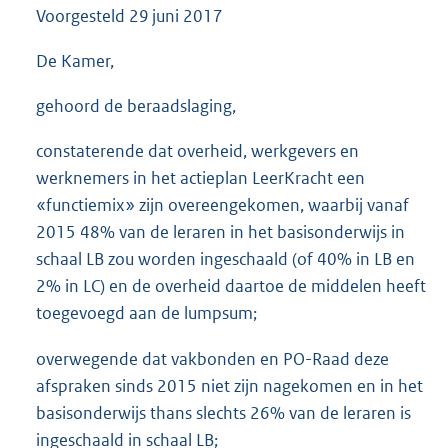
Voorgesteld
29 juni 2017
3
6
K
De Kamer,
b
gehoord de beraadslaging,
constaterende dat overheid, werkgevers en
werknemers in het actieplan LeerKracht een
«functiemix» zijn overeengekomen, waarbij vanaf
2015 48% van de leraren in het basisonderwijs in
schaal LB zou worden ingeschaald (of 40% in LB en
2% in LC) en de overheid daartoe de middelen heeft
toegevoegd aan de lumpsum;
overwegende dat vakbonden en PO-Raad deze
afspraken sinds 2015 niet zijn nagekomen en in het
basisonderwijs thans slechts 26% van de leraren is
ingeschaald in schaal LB;