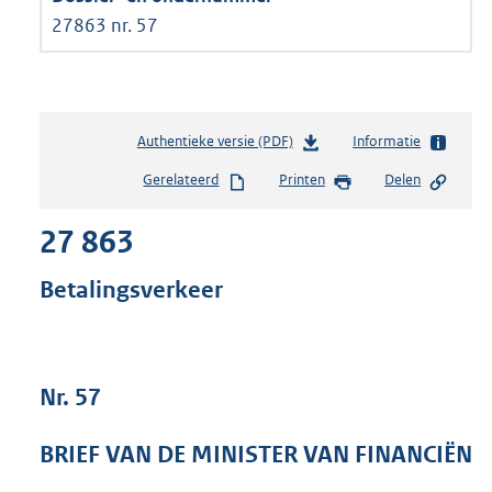
27863 nr. 57
Authentieke versie (PDF)
b
Informatie
e
Gerelateerd
Printen
Delen
s
t
27 863
a
n
d
Betalingsverkeer
s
g
r
o
Nr. 57
o
t
t
BRIEF VAN DE MINISTER VAN FINANCIËN
e
: