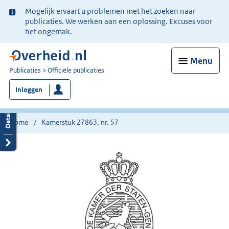
Ter
Mogelijk ervaart u problemen met het zoeken naar
informatie:
publicaties. We werken aan een oplossing. Excuses voor
het ongemak.
Menu
U
Publicaties
Officiële publicaties
bent
Inloggen
nu
hier:
Home
Kamerstuk 27863, nr. 57