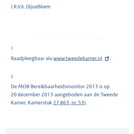
J.R.V.A.
Dijsselbloem
1
Raadpleegbaar via
E
www.tweedekamer.nl
.
x
t
2
e
De MOB Bereikbaarheidsmonitor 2013 is op
r
20 december 2013 aangeboden aan de Tweede
n
Kamer, Kamerstuk
27 863, nr. 53
).
e
l
i
n