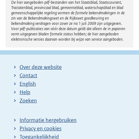
Disclaimer
De hier aangeboden pdf-bestanden van het Staatsblad, Staatscourant,
k
Tractatenblad, provinciaal blad, gemeenteblad, waterschapsblad en blad
:
gemeenschappelijke regeling vormen de formele bekendmakingen in de
zin van de Bekendmakingswet en de Rijkswet goedkeuring en
bekendmaking verdragen voor zover ze na 1 juli 2009 zijn uitgegeven.
Voor pdf-publicaties van vóór deze datum geldt dat alleen de in papieren
vorm uitgegeven bladen formele status hebben; de hier aangeboden
elektronische versies daarvan worden bij wijze van service aangeboden.
Over deze website
Contact
English
Help
Zoeken
Informatie hergebruiken
Privacy en cookies
Toegankelijkheid