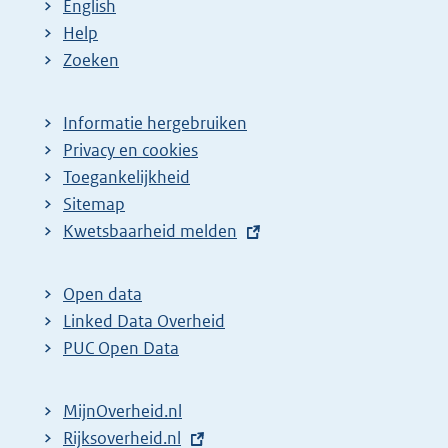
English
Help
Zoeken
Informatie hergebruiken
Privacy en cookies
Toegankelijkheid
Sitemap
E
Kwetsbaarheid melden
x
t
Open data
e
Linked Data Overheid
r
PUC Open Data
n
e
MijnOverheid.nl
l
E
Rijksoverheid.nl
i