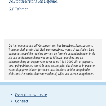
De Staatssecretaris van Defensie,
n
G.P.
Tuinman
k
:
Disclaimer
De hier aangeboden pdf-bestanden van het Staatsblad, Staatscourant,
Tractatenblad, provinciaal blad, gemeenteblad, waterschapsblad en blad
gemeenschappelijke regeling vormen de formele bekendmakingen in de
zin van de Bekendmakingswet en de Rijkswet goedkeuring en
bekendmaking verdragen voor zover ze na 1 juli 2009 zijn uitgegeven.
Voor pdf-publicaties van vóór deze datum geldt dat alleen de in papieren
vorm uitgegeven bladen formele status hebben; de hier aangeboden
elektronische versies daarvan worden bij wijze van service aangeboden.
Over deze website
Contact