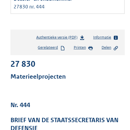
27830 nr. 444
Authentieke versie (PDF)
b
Informatie
e
Gerelateerd
Printen
Delen
s
t
27 830
a
n
d
Materieelprojecten
s
g
r
o
Nr. 444
o
t
t
BRIEF VAN DE STAATSSECRETARIS VAN
e
DEFENSIE
: