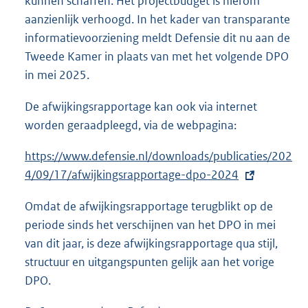
kunnen schaffen. Het projectbudget is hierom
aanzienlijk verhoogd. In het kader van transparante
informatievoorziening meldt Defensie dit nu aan de
Tweede Kamer in plaats van met het volgende DPO
in mei 2025.
De afwijkingsrapportage kan ook via internet
worden geraadpleegd, via de webpagina:
E
https://www.defensie.nl/downloads/publicaties/202
x
4/09/17/afwijkingsrapportage-dpo-2024
t
Omdat de afwijkingsrapportage terugblikt op de
e
periode sinds het verschijnen van het DPO in mei
r
van dit jaar, is deze afwijkingsrapportage qua stijl,
n
structuur en uitgangspunten gelijk aan het vorige
e
DPO.
l
i