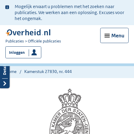
Ter
Mogelijk ervaart u problemen met het zoeken naar
informatie:
publicaties. We werken aan een oplossing. Excuses voor
het ongemak.
Menu
U
Publicaties
Officiële publicaties
bent
Inloggen
nu
hier:
Home
Kamerstuk 27830, nr. 444