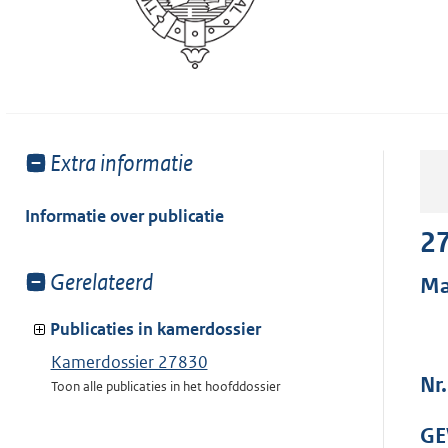
Toon
Extra informatie
meer
van:
Informatie over publicatie
2
Toon
Gerelateerd
Ma
meer
van:
Publicaties in kamerdossier
Kamerdossier 27830
Nr
Toon alle publicaties in het hoofddossier
GE