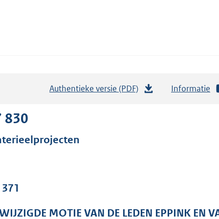
Authentieke versie (PDF)
b
Informatie
e
s
7 830
t
terieelprojecten
a
n
d
s
. 371
g
r
WIJZIGDE MOTIE VAN DE LEDEN EPPINK EN V