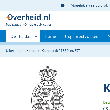
Ter
Mogelijk ervaart u prob
informatie:
U
Publicaties
Officiële publicaties
bent
Primaire
nu
Andere
Overheid.nl
Home
Uitgebreid zoeken
M
hier:
sites
navigatie
binnen
U bent hier:
Home
Kamerstuk 27830, nr. 371
K
Dat
08-