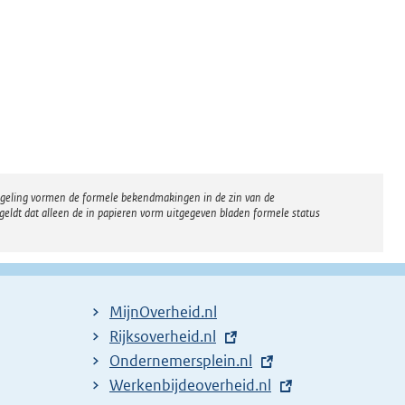
regeling vormen de formele bekendmakingen in de zin van de
eldt dat alleen de in papieren vorm uitgegeven bladen formele status
MijnOverheid.nl
E
Rijksoverheid.nl
x
E
Ondernemersplein.nl
t
x
E
Werkenbijdeoverheid.nl