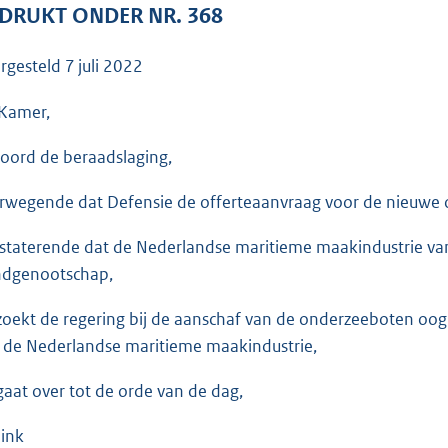
o
DRUKT ONDER NR. 368
o
t
rgesteld
7 juli 2022
t
e
Kamer,
:
oord de beraadslaging,
3
5
rwegende dat Defensie de offerteaanvraag voor de nieuwe on
K
b
staterende dat de Nederlandse maritieme maakindustrie van 
dgenootschap,
zoekt de regering bij de aanschaf van de onderzeeboten oog
 de Nederlandse maritieme maakindustrie,
gaat over tot de orde van de dag,
ink