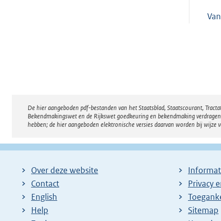
Van
De hier aangeboden pdf-bestanden van het Staatsblad, Staatscourant, Tract
Disclaimer
Bekendmakingswet en de Rijkswet goedkeuring en bekendmaking verdragen voor
hebben; de hier aangeboden elektronische versies daarvan worden bij wijze 
Over deze website
Informat
Contact
Privacy 
English
Toeganke
Help
Sitemap