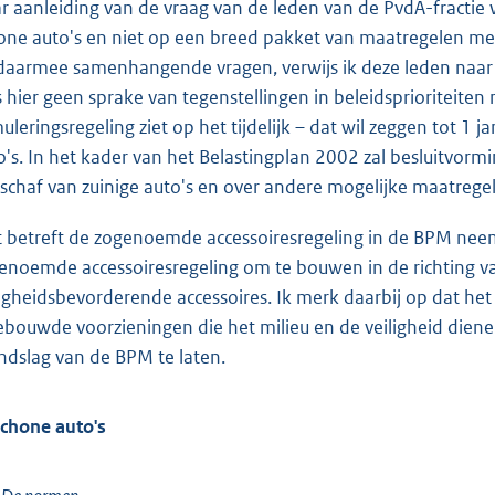
r aanleiding van de vraag van de leden van de PvdA-fractie
one auto's en niet op een breed pakket van maatregelen met
daarmee samenhangende vragen, verwijs ik deze leden naar 
is hier geen sprake van tegenstellingen in beleidsprioriteit
muleringsregeling ziet op het tijdelijk – dat wil zeggen tot
o's. In het kader van het Belastingplan 2002 zal besluitvorm
schaf van zuinige auto's en over andere mogelijke maatrege
 betreft de zogenoemde accessoiresregeling in de BPM neem
enoemde accessoiresregeling om te bouwen in de richting van 
ligheidsbevorderende accessoires. Ik merk daarbij op dat het
ebouwde voorzieningen die het milieu en de veiligheid dien
ndslag van de BPM te laten.
Schone auto's