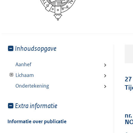
Toon
Inhoudsopgave
meer
van:
Aanhef
Lichaam
27
Ondertekening
Ti
Toon
Extra informatie
meer
nr.
van:
Informatie over publicatie
NO