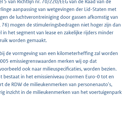
 5 van Richtlijn nr. 70/220/EEG van de Raad van de
inge aanpassing van wetgevingen der Lid-Staten met
en de luchtverontreiniging door gassen afkomstig van
 76) mogen de stimuleringsbedragen niet hoger zijn dan
 in het segment van lease en zakelijke rijders minder
ebruik worden gemaakt.
 bij de vormgeving van een kilometerheffing zal worden
2005 emissiegrenswaarden merken wij op dat
voorbeeld ook naar milieuspecificaties, worden bezien.
ht bestaat in het emissieniveau (normen Euro-0 tot en
eert de RDW de milieukenmerken van personenauto's,
rig inzicht in de milieukenmerken van het voertuigenpark