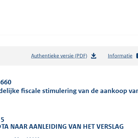
Authentieke versie (PDF)
b
Informatie
e
s
t
 660
a
jdelijke fiscale stimulering van de aankoop v
n
d
s
 5
g
TA NAAR AANLEIDING VAN HET VERSLAG
r