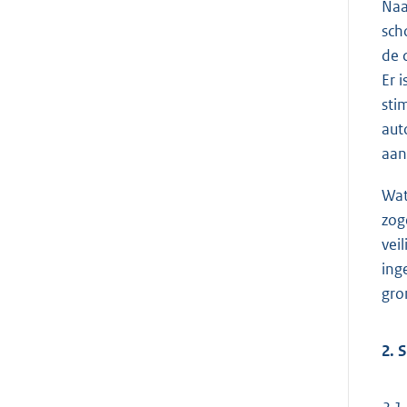
Naa
sch
de 
Er 
sti
aut
aan
Wat
zog
vei
ing
gro
2. 