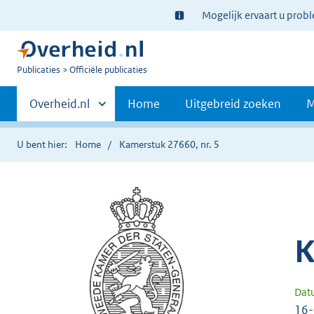
Ter
Mogelijk ervaart u prob
informatie:
U
Publicaties
Officiële publicaties
bent
Primaire
nu
Andere
Overheid.nl
Home
Uitgebreid zoeken
M
hier:
sites
navigatie
binnen
U bent hier:
Home
Kamerstuk 27660, nr. 5
K
Dat
16