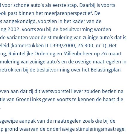
oor schone auto's als eerste stap. Daarbij is voorts
ook past binnen het meerjarenperspectief. De
 is aangekondigd, voorzien in het kader van de
oting 2002; voorts zou bij de besluitvorming worden
de varianten voor de stimulering van zuinige auto's dat is
leid (kamerstukken II 1999/2000, 26 800, nr 1). Het
ting, Ruimtelijke Ordening en Milieubeheer op 26 maart
lering van zuinige auto's en de overige maatregelen in
betrokken bij de besluitvorming over het Belastingplan
ven aan dat zij dit wetsvoorstel liever zouden bezien na
ctie van GroenLinks geven voorts te kennen de haast die
.
sgewijze aanpak van de maatregelen zoals die bij de
op grond waarvan de onderhavige stimuleringsmaatregel