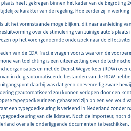
 plaats heeft gekregen binnen het kader van de begroting 
 tijdelijke karakter van de regeling. Hoe eerder zij in werking 
ls uit het vorenstaande moge blijken, dit naar aanleiding van
besluitvorming over de stimulering van zuinige auto's plaats 
ezen op het vorengenoemde onderzoek naar de effectiviteit 
leden van de CDA-fractie vragen voorts waarom de voorberei
orie van toelichting is een uiteenzetting over de technisch
ncheorganisaties en met de Dienst Wegverkeer (RDW) over 
rvan in de geautomatiseerde bestanden van de RDW hebbe
 uitgangspunt daarbij was dat geen onevenredig zware bewij
voering geautomatiseerd zou kunnen verlopen door een ke
opese typegoedkeuringen gebaseerd zijn op een veelvoud van
staat een typegoedkeuring is verleend in Nederland zonder
typegoedkeuring van die lidstaat. Noch de importeur, noch
erland over alle onderliggende documenten te beschikken.