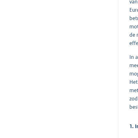
van
Eur
bet
mot
de 
eff
In 
mee
mog
Het
met
zod
bes
1. 