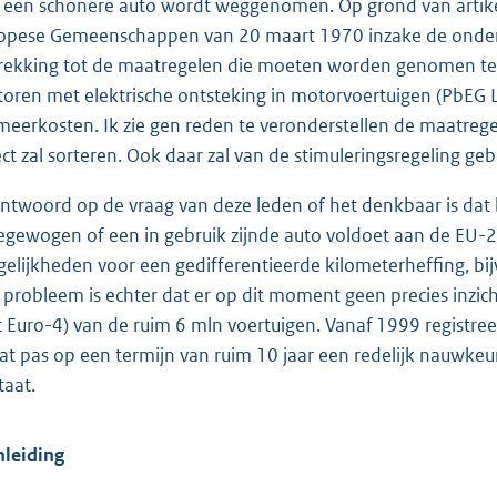
 een schonere auto wordt weggenomen. Op grond van artikel
opese Gemeenschappen van 20 maart 1970 inzake de onderl
rekking tot de maatregelen die moeten worden genomen teg
oren met elektrische ontsteking in motorvoertuigen (PbEG L
meerkosten. Ik zie gen reden te veronderstellen de maatregel
ect zal sorteren. Ook daar zal van de stimuleringsregeling g
antwoord op de vraag van deze leden of het denkbaar is dat
gewogen of een in gebruik zijnde auto voldoet aan de EU-
elijkheden voor een gedifferentieerde kilometerheffing, bij
 probleem is echter dat er op dit moment geen precies inzic
 Euro-4) van de ruim 6 mln voertuigen. Vanaf 1999 registr
at pas op een termijn van ruim 10 jaar een redelijk nauwkeu
taat.
Inleiding