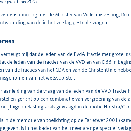
o
vangen 11 mei 2001
o
overeenstemming met de Minister van Volkshuisvesting, Ruim
t
ntwoording van de in het verslag gestelde vragen.
t
e
:
gemeen
3
 verheugt mij dat de leden van de PvdA-fractie met grote
3
dat de leden van de fracties van de VVD en van D66 in begins
K
en van de fracties van het CDA en van de ChristenUnie hebbe
b
nisgenomen van het wetsvoorstel.
r aanleiding van de vraag van de leden van de VVD-fractie h
rstellen gericht op een combinatie van vergroening van de a
orrijtuigenbelasting zoals gevraagd in de motie Hofstra/Cro
ls in de memorie van toelichting op de Tariefwet 2001 (kamer
gegeven, is in het kader van het meerjarenperspectief verla