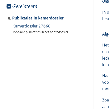
Ont
Toon
Gerelateerd
meer
In 
van:
Publicaties in kamerdossier
bea
Kamerdossier 27660
Toon alle publicaties in het hoofddossier
Al
Het
en 
led
ken
Naa
voo
mot
Zoa
aan