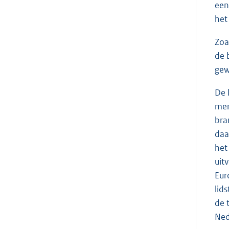
een
het
Zoa
de 
gew
De 
mem
bra
daa
het
uit
Eur
lid
de 
Ned