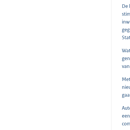
De 
sti
inw
geg
Sta
Wat
gen
van
Met
nie
gaa
Aut
een
com