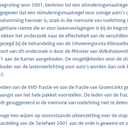
begroting voor 2001, besloten tot een stimuleringsmaatregel v
gegeven dat een stimuleringsmaatregel voor zuinige auto's 
luitvorming hierover is, zoals in die memorie van toelichting
gettaire ruimte die er voor lastenverlagingen is bij de begr
rokken het onderzoek naar de effectiviteit van de verschillen
gezegd bij de behandeling van de Uitvoeringsnota Klimaatbe
port van dit onderzoek is door de Minister van Volkshuisves
1 aan de Kamer aangeboden. De mogelijkheden voor de stimu
 kader van de lastenverlichting voor auto's worden dan ook 
2.
leden van de VVD-fractie en van de fractie van GroenLinks ge
vangst van het hele pakket voorstellen. De leden van de fra
dt gesuggereerd in de memorie van toelichting niet te delen
moge hen wijzen op vorenstaande uiteenzetting over de stap
andeling van de Tariefwet 2001 aan de orde is geweest en 