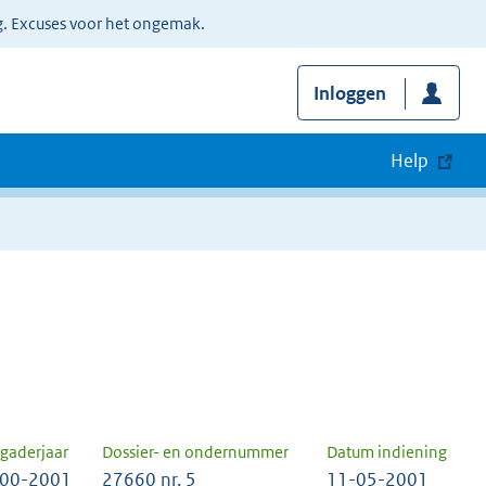
g. Excuses voor het ongemak.
Inloggen
Help
gaderjaar
Dossier- en ondernummer
Datum indiening
00-2001
27660 nr. 5
11-05-2001