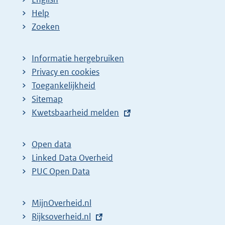
Help
Zoeken
Informatie hergebruiken
Privacy en cookies
Toegankelijkheid
Sitemap
E
Kwetsbaarheid melden
x
t
Open data
e
Linked Data Overheid
r
PUC Open Data
n
e
MijnOverheid.nl
l
E
Rijksoverheid.nl
i