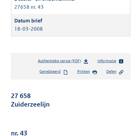
27658 nr. 43
18-03-2008
Authentieke versie (PDF)
b
Informatie
e
Gerelateerd
Printen
Delen
s
t
a
n
27 658
d
Zuiderzeelijn
s
g
r
o
o
nr. 43