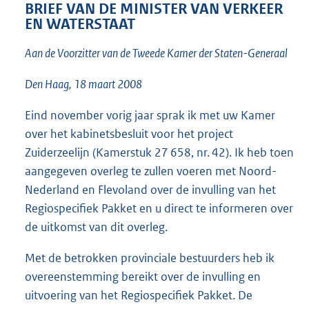
t
BRIEF VAN DE MINISTER VAN VERKEER
t
EN WATERSTAAT
e
:
Aan de Voorzitter van de Tweede Kamer der Staten-Generaal
1
2
Den Haag, 18 maart 2008
K
b
Eind november vorig jaar sprak ik met uw Kamer
over het kabinetsbesluit voor het project
Zuiderzeelijn (Kamerstuk 27 658, nr. 42). Ik heb toen
aangegeven overleg te zullen voeren met Noord-
Nederland en Flevoland over de invulling van het
Regiospecifiek Pakket en u direct te informeren over
de uitkomst van dit overleg.
Met de betrokken provinciale bestuurders heb ik
overeenstemming bereikt over de invulling en
uitvoering van het Regiospecifiek Pakket. De