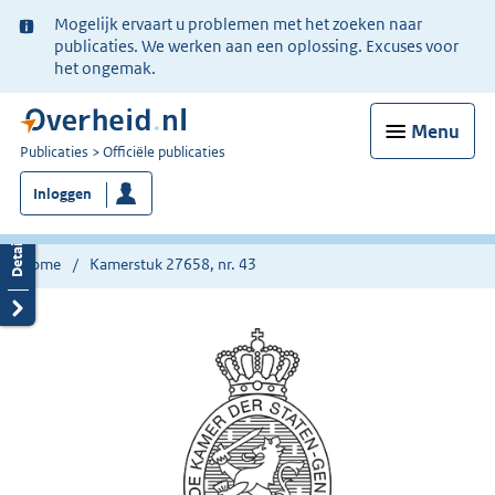
Ter
Mogelijk ervaart u problemen met het zoeken naar
informatie:
publicaties. We werken aan een oplossing. Excuses voor
het ongemak.
Menu
U
Publicaties
Officiële publicaties
bent
Inloggen
nu
hier:
Home
Kamerstuk 27658, nr. 43