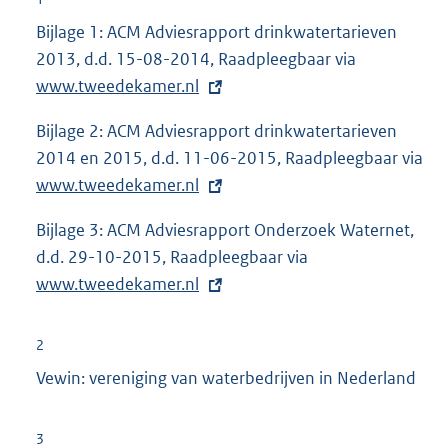
Bijlage 1: ACM Adviesrapport drinkwatertarieven
2013, d.d. 15-08-2014, Raadpleegbaar via
E
www.tweedekamer.nl
x
t
Bijlage 2: ACM Adviesrapport drinkwatertarieven
e
2014 en 2015, d.d. 11-06-2015, Raadpleegbaar via
E
r
www.tweedekamer.nl
x
n
t
e
Bijlage 3: ACM Adviesrapport Onderzoek Waternet,
e
l
d.d. 29-10-2015, Raadpleegbaar via
E
r
i
www.tweedekamer.nl
x
n
n
t
e
k
e
l
2
:
r
i
Vewin: vereniging van waterbedrijven in Nederland
n
n
e
k
3
l