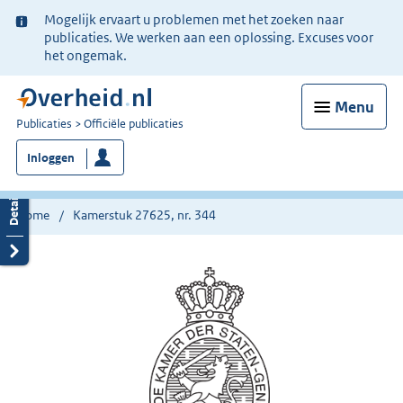
Ter
Mogelijk ervaart u problemen met het zoeken naar
informatie:
publicaties. We werken aan een oplossing. Excuses voor
het ongemak.
Menu
U
Publicaties
Officiële publicaties
bent
Inloggen
nu
hier:
Home
Kamerstuk 27625, nr. 344