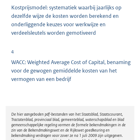
:
Kostprijsmodel: systematiek waarbij jaarlijks op
i
dezelfde wijze de kosten worden berekend en
n
onderliggende keuzes voor werkwijze en
k
verdeelsleutels worden gemotiveerd
:
4
WACC: Weighted Average Cost of Capital, benaming
voor de gewogen gemiddelde kosten van het
vermogen van een bedrijf
Disclaimer
De hier aangeboden pdf-bestanden van het Staatsblad, Staatscourant,
Tractatenblad, provinciaal blad, gemeenteblad, waterschapsblad en blad
gemeenschappelijke regeling vormen de formele bekendmakingen in de
zin van de Bekendmakingswet en de Rijkswet goedkeuring en
bekendmaking verdragen voor zover ze na 1 juli 2009 zijn uitgegeven.