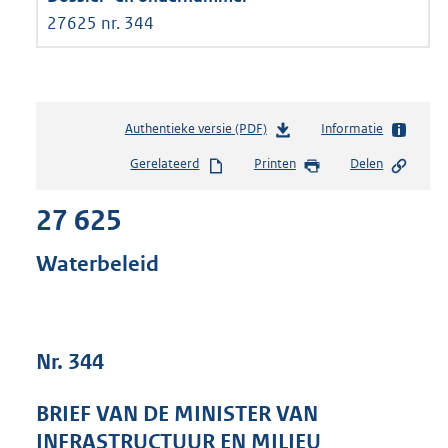
27625 nr. 344
Authentieke versie (PDF)
b
Informatie
e
Gerelateerd
Printen
Delen
s
t
27 625
a
n
d
Waterbeleid
s
g
r
o
Nr. 344
o
t
t
BRIEF VAN DE MINISTER VAN
e
INFRASTRUCTUUR EN MILIEU
: