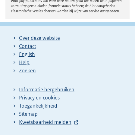
Voor pdf-publicaties van vóór deze datum geldt dat alleen de in papieren
vorm uitgegeven bladen formele status hebben; de hier aangeboden
elektronische versies daarvan worden bij wijze van service aangeboden.
Over deze website
Contact
English
Help
Zoeken
Informatie hergebruiken
Privacy en cookies
Toegankelijkheid
Sitemap
E
Kwetsbaarheid melden
x