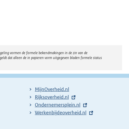
regeling vormen de formele bekendmakingen in de zin van de
eldt dat alleen de in papieren vorm uitgegeven bladen formele status
MijnOverheid.nl
E
Rijksoverheid.nl
x
E
Ondernemersplein.nl
t
x
E
Werkenbijdeoverheid.nl
e
t
x
r
e
t