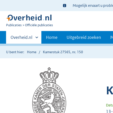
Ter
Mogelijk ervaart u prob
informatie:
U
Publicaties
Officiële publicaties
bent
Primaire
nu
Andere
Overheid.nl
Home
Uitgebreid zoeken
M
hier:
sites
navigatie
binnen
U bent hier:
Home
Kamerstuk 27565, nr. 150
K
Dat
13-