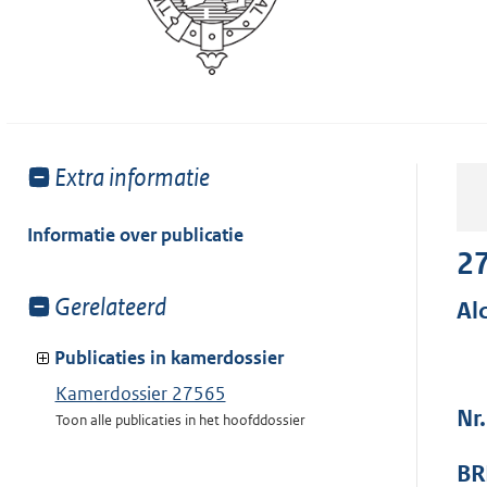
Toon
Extra informatie
meer
van:
Informatie over publicatie
2
Toon
Gerelateerd
Al
meer
van:
Publicaties in kamerdossier
Kamerdossier 27565
Nr
Toon alle publicaties in het hoofddossier
BR