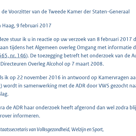
o
o
 de Voorzitter van de Tweede Kamer der Staten-Generaal
t
 Haag, 9 februari 2017
t
e
 deze stuur ik u in reactie op uw verzoek van 8 februari 2017
:
aan tijdens het Algemeen overleg Omgang met informatie 
3
565, nr. 146
). De toezegging betreft het onderzoek van de A
6
 Directeuren Overleg Alcohol op 7 maart 2008.
K
b
ls ik op 22 november 2016 in antwoord op Kamervragen aan
9
) wordt in samenwerking met de ADR door VWS gezocht naa
lag.
ra de ADR haar onderzoek heeft afgerond dan wel zodra blijk
rover informeren.
taatssecretaris van Volksgezondheid, Welzijn en Sport,