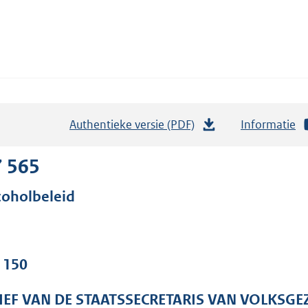
Authentieke versie (PDF)
b
Informatie
e
s
7 565
t
coholbeleid
a
n
d
s
. 150
g
r
IEF VAN DE STAATSSECRETARIS VAN VOLKSGE