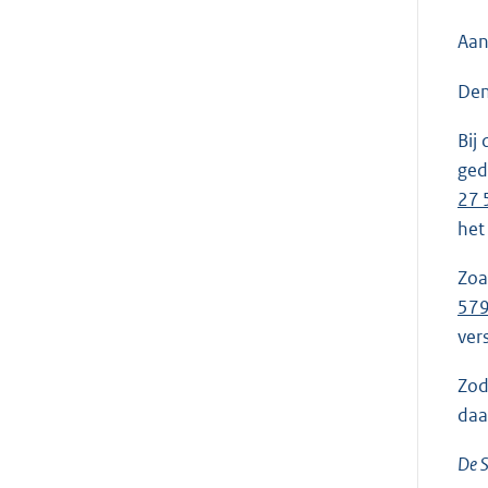
Aan
Den
Bij
ged
27 
het
Zoa
57
vers
Zod
daa
De S