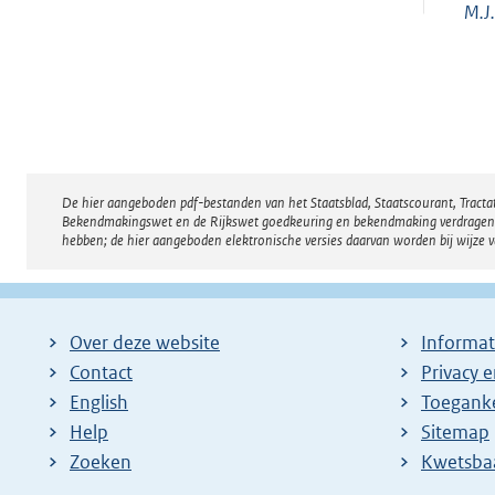
M.J.
De hier aangeboden pdf-bestanden van het Staatsblad, Staatscourant, Tract
Disclaimer
Bekendmakingswet en de Rijkswet goedkeuring en bekendmaking verdragen voor
hebben; de hier aangeboden elektronische versies daarvan worden bij wijze 
Over deze website
Informat
Contact
Privacy 
English
Toeganke
Help
Sitemap
Zoeken
E
Kwetsba
x