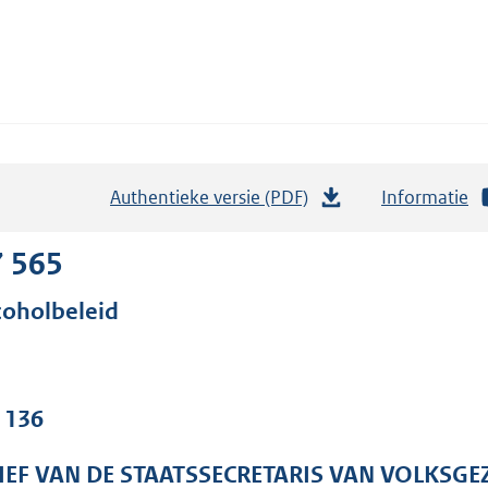
Authentieke versie (PDF)
b
Informatie
e
s
7 565
t
coholbeleid
a
n
d
s
. 136
g
r
IEF VAN DE STAATSSECRETARIS VAN VOLKSGE