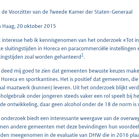
o
o
 de Voorzitter van de Tweede Kamer der Staten-Generaal
t
 Haag, 20 oktober 2015
t
e
 interesse heb ik kennisgenomen van het onderzoek «Tot in 
:
e sluitingstijden in Horeca en paracommerciële instellingen 
3
1
itingstijden zoal worden gehanteerd
.
7
K
 deed mij goed te zien dat gemeenten bewuste keuzes maken b
b
. Horeca en sportkantines. Het is positief dat gemeenten, die 
aal maatwerk (kunnen) leveren. Uit het onderzoek blijkt verd
oholgebruik onder jongeren steeds vaker een rol speelt bij he
de ontwikkeling, daar geen alcohol onder de 18 de norm is w
 onderzoek biedt een interessante weergave van de overweg
nen andere gemeenten met deze bevindingen hun voordeel d
den meegenomen in de evaluatie van DHW die in 2016 plaa