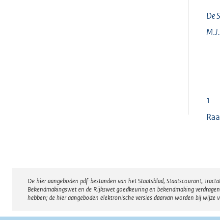
De S
M.J.
1
Raa
De hier aangeboden pdf-bestanden van het Staatsblad, Staatscourant, Tract
Disclaimer
Bekendmakingswet en de Rijkswet goedkeuring en bekendmaking verdragen voor
hebben; de hier aangeboden elektronische versies daarvan worden bij wijze 