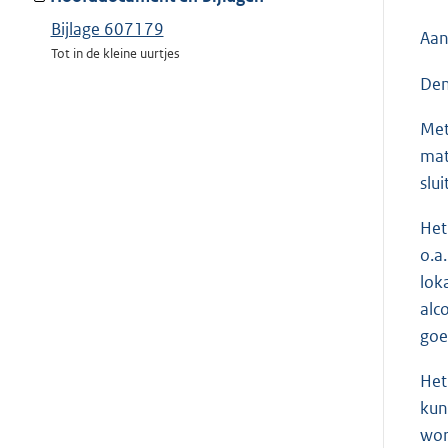
Bijlage 607179
Aan
Tot in de kleine uurtjes
Den
Met
mat
slu
Het
o.a
lok
alc
goe
Het
kun
wor