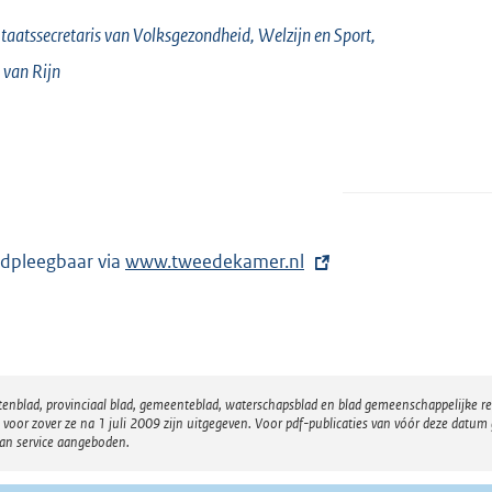
taatssecretaris van Volksgezondheid, Welzijn en Sport,
 van
Rijn
dpleegbaar via
E
www.tweedekamer.nl
x
t
e
r
atenblad, provinciaal blad, gemeenteblad, waterschapsblad en blad gemeenschappelijke 
n
 zover ze na 1 juli 2009 zijn uitgegeven. Voor pdf-publicaties van vóór deze datum g
e
van service aangeboden.
l