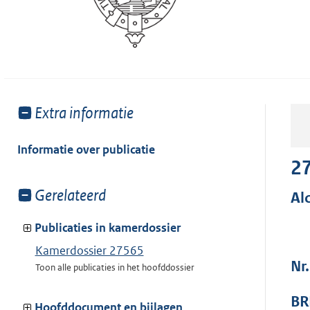
Toon
Extra informatie
meer
van:
Informatie over publicatie
2
Toon
Gerelateerd
Al
meer
van:
Publicaties in kamerdossier
Kamerdossier 27565
Nr
Toon alle publicaties in het hoofddossier
BR
Hoofddocument en bijlagen