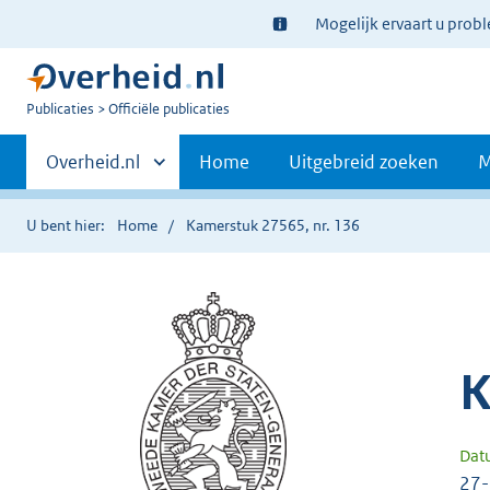
Ter
Mogelijk ervaart u prob
informatie:
U
Publicaties
Officiële publicaties
bent
Primaire
nu
Andere
Overheid.nl
Home
Uitgebreid zoeken
M
hier:
sites
navigatie
binnen
U bent hier:
Home
Kamerstuk 27565, nr. 136
K
Dat
27-