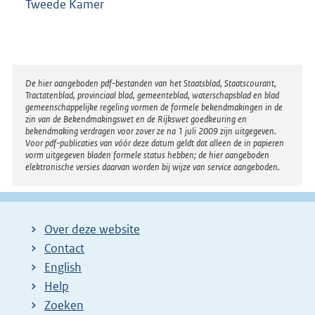
Tweede Kamer
Disclaimer
De hier aangeboden pdf-bestanden van het Staatsblad, Staatscourant,
Tractatenblad, provinciaal blad, gemeenteblad, waterschapsblad en blad
gemeenschappelijke regeling vormen de formele bekendmakingen in de
zin van de Bekendmakingswet en de Rijkswet goedkeuring en
bekendmaking verdragen voor zover ze na 1 juli 2009 zijn uitgegeven.
Voor pdf-publicaties van vóór deze datum geldt dat alleen de in papieren
vorm uitgegeven bladen formele status hebben; de hier aangeboden
elektronische versies daarvan worden bij wijze van service aangeboden.
Over deze website
Contact
English
Help
Zoeken