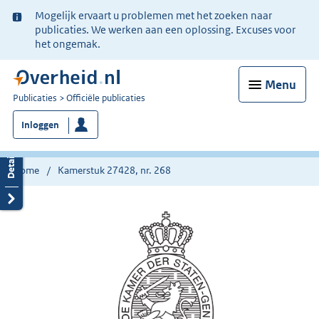
Ter
Mogelijk ervaart u problemen met het zoeken naar
informatie:
publicaties. We werken aan een oplossing. Excuses voor
het ongemak.
Menu
U
Publicaties
Officiële publicaties
bent
Inloggen
nu
hier:
Home
Kamerstuk 27428, nr. 268