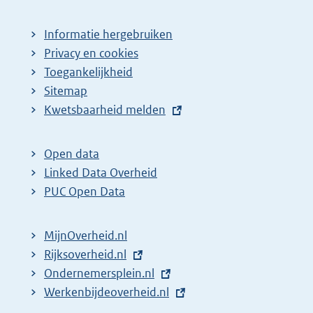
Informatie hergebruiken
Privacy en cookies
Toegankelijkheid
Sitemap
E
Kwetsbaarheid melden
x
t
Open data
e
Linked Data Overheid
r
PUC Open Data
n
e
MijnOverheid.nl
l
E
Rijksoverheid.nl
i
x
E
Ondernemersplein.nl
n
t
x
E
Werkenbijdeoverheid.nl
k
e
t
x