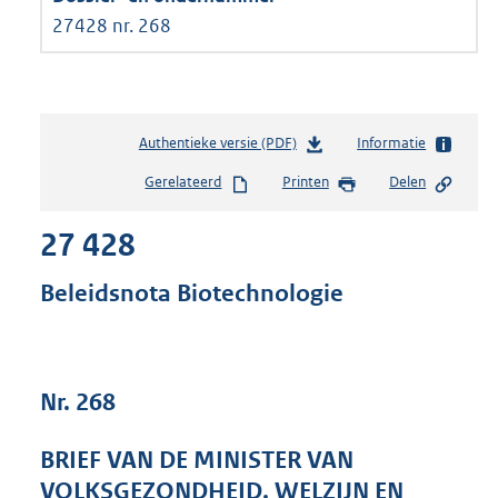
27428 nr. 268
Authentieke versie (PDF)
b
Informatie
e
Gerelateerd
Printen
Delen
s
t
27 428
a
n
d
Beleidsnota Biotechnologie
s
g
r
o
Nr. 268
o
t
t
BRIEF VAN DE MINISTER VAN
e
VOLKSGEZONDHEID, WELZIJN EN
: