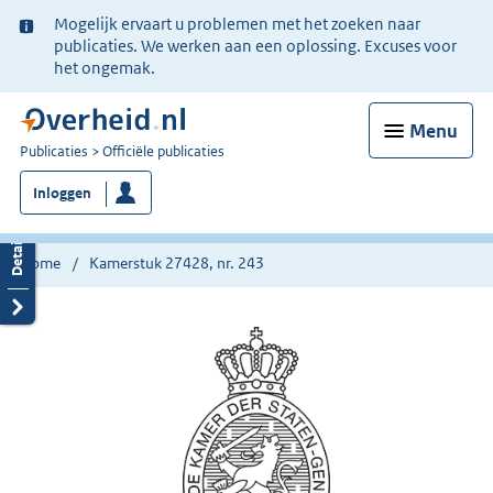
Ter
Mogelijk ervaart u problemen met het zoeken naar
informatie:
publicaties. We werken aan een oplossing. Excuses voor
het ongemak.
Menu
U
Publicaties
Officiële publicaties
bent
Inloggen
nu
hier:
Home
Kamerstuk 27428, nr. 243