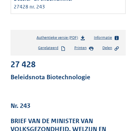
27428 nr. 243
Authentieke versie (PDF)
b
Informatie
e
Gerelateerd
Printen
Delen
s
t
27 428
a
n
d
Beleidsnota Biotechnologie
s
g
r
o
Nr. 243
o
t
t
BRIEF VAN DE MINISTER VAN
e
VOLKSGEZONDHEID, WELZIJN EN
: