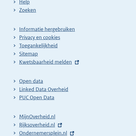
Help
Zoeken
Informatie hergebruiken
Privacy en cookies
Toegankelijkheid
Sitemap
E
Kwetsbaarheid melden
x
t
Open data
e
Linked Data Overheid
r
PUC Open Data
n
e
MijnOverheid.nl
l
E
Rijksoverheid.nl
i
x
E
Ondernemersplein.nl
n