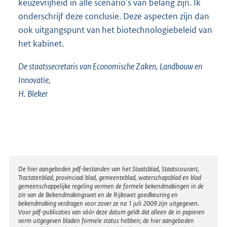
keuzevrijheid in alle scenario’s van belang zijn. Ik
onderschrijf deze conclusie. Deze aspecten zijn dan
ook uitgangspunt van het biotechnologiebeleid van
het kabinet.
De staatssecretaris van Economische Zaken, Landbouw en
Innovatie,
H. Bleker
Disclaimer
De hier aangeboden pdf-bestanden van het Staatsblad, Staatscourant,
Tractatenblad, provinciaal blad, gemeenteblad, waterschapsblad en blad
gemeenschappelijke regeling vormen de formele bekendmakingen in de
zin van de Bekendmakingswet en de Rijkswet goedkeuring en
bekendmaking verdragen voor zover ze na 1 juli 2009 zijn uitgegeven.
Voor pdf-publicaties van vóór deze datum geldt dat alleen de in papieren
vorm uitgegeven bladen formele status hebben; de hier aangeboden