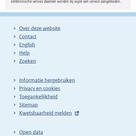
elektronische versies daarvan worden bij wijze van service aangeboden.
Over deze website
Contact
English
Help
Zoeken
Informatie hergebruiken
Privacy en cookies
Toegankelijkheid
Sitemap
E
Kwetsbaarheid melden
x
t
Open data