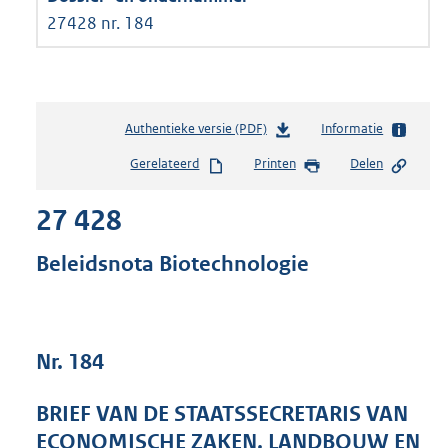
27428 nr. 184
Authentieke versie (PDF)
b
Informatie
e
Gerelateerd
Printen
Delen
s
t
27 428
a
n
d
Beleidsnota Biotechnologie
s
g
r
o
Nr. 184
o
t
t
BRIEF VAN DE STAATSSECRETARIS VAN
e
ECONOMISCHE ZAKEN, LANDBOUW EN
: