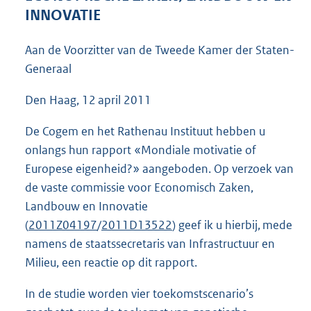
3
INNOVATIE
9
K
Aan de Voorzitter van de Tweede Kamer der Staten-
b
Generaal
Den Haag, 12 april 2011
De Cogem en het Rathenau Instituut hebben u
onlangs hun rapport «Mondiale motivatie of
Europese eigenheid?» aangeboden. Op verzoek van
de vaste commissie voor Economisch Zaken,
Landbouw en Innovatie
(
2011Z04197
/
2011D13522
) geef ik u hierbij, mede
namens de staatssecretaris van Infrastructuur en
Milieu, een reactie op dit rapport.
In de studie worden vier toekomstscenario’s