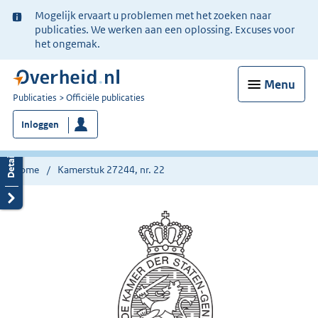
Ter
Mogelijk ervaart u problemen met het zoeken naar
informatie:
publicaties. We werken aan een oplossing. Excuses voor
het ongemak.
Menu
U
Publicaties
Officiële publicaties
bent
Inloggen
nu
hier:
Home
Kamerstuk 27244, nr. 22