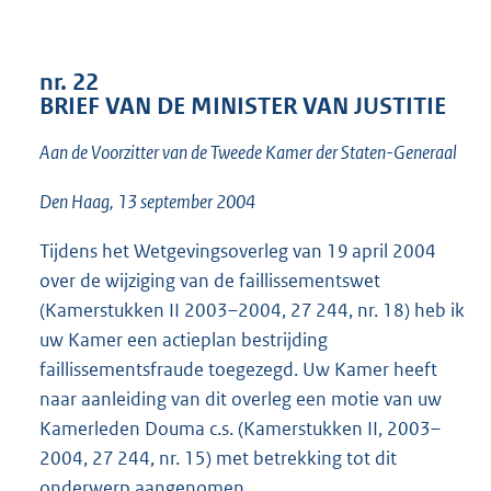
t
t
e
:
nr. 22
3
BRIEF VAN DE MINISTER VAN JUSTITIE
7
K
Aan de Voorzitter van de Tweede Kamer der Staten-Generaal
b
Den Haag, 13 september 2004
Tijdens het Wetgevingsoverleg van 19 april 2004
over de wijziging van de faillissementswet
(Kamerstukken II 2003–2004, 27 244, nr. 18) heb ik
uw Kamer een actieplan bestrijding
faillissementsfraude toegezegd. Uw Kamer heeft
naar aanleiding van dit overleg een motie van uw
Kamerleden Douma c.s. (Kamerstukken II, 2003–
2004, 27 244, nr. 15) met betrekking tot dit
onderwerp aangenomen.