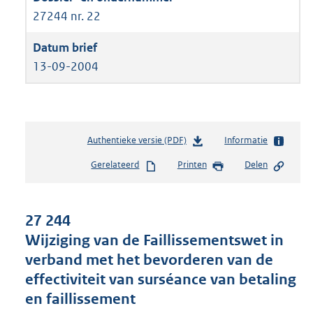
27244 nr. 22
13-09-2004
Authentieke versie (PDF)
b
Informatie
e
Gerelateerd
Printen
Delen
s
t
a
n
27 244
d
Wijziging van de Faillissementswet in
s
verband met het bevorderen van de
g
r
effectiviteit van surséance van betaling
o
en faillissement
o