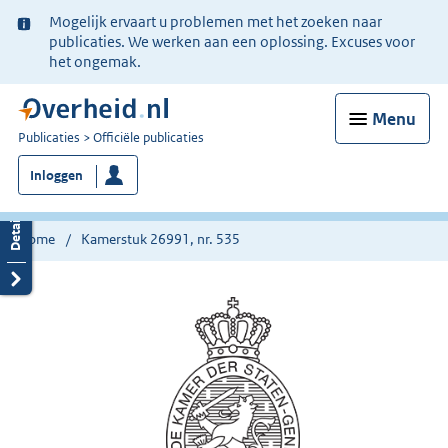
Ter
Mogelijk ervaart u problemen met het zoeken naar
informatie:
publicaties. We werken aan een oplossing. Excuses voor
het ongemak.
Menu
U
Publicaties
Officiële publicaties
bent
Inloggen
nu
hier:
Home
Kamerstuk 26991, nr. 535