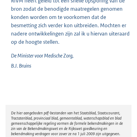
RIVM heeft geleid tot een snelle opsporing van de
bron zodat de benodigde maatregelen genomen
konden worden om te voorkomen dat de
besmetting zich verder kon uitbreiden. Mochten er
nadere ontwikkelingen zijn zal ik u hiervan uiteraard
op de hoogte stellen.
De Minister voor Medische Zorg,
B.J.
Bruins
Disclaimer
De hier aangeboden pdf-bestanden van het Staatsblad, Staatscourant,
Tractatenblad, provinciaal blad, gemeenteblad, waterschapsblad en blad
gemeenschappelijke regeling vormen de formele bekendmakingen in de
zin van de Bekendmakingswet en de Rijkswet goedkeuring en
bekendmaking verdragen voor zover ze na 1 juli 2009 zijn uitgegeven.