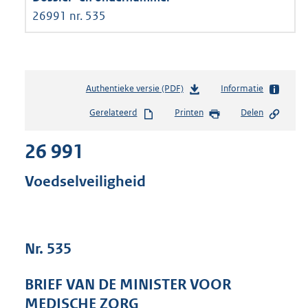
26991 nr. 535
Authentieke versie (PDF)
b
Informatie
e
Gerelateerd
Printen
Delen
s
t
26 991
a
n
d
Voedselveiligheid
s
g
r
o
Nr. 535
o
t
t
BRIEF VAN DE MINISTER VOOR
e
MEDISCHE ZORG
: