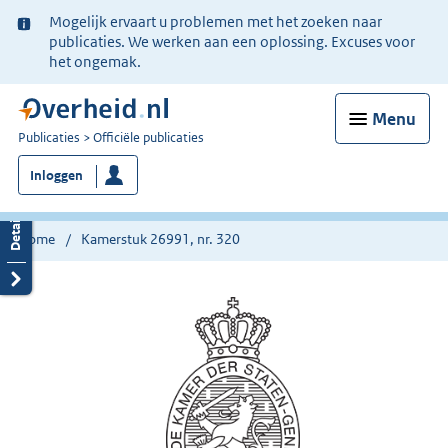
Ter
Mogelijk ervaart u problemen met het zoeken naar
informatie:
publicaties. We werken aan een oplossing. Excuses voor
het ongemak.
Menu
U
Publicaties
Officiële publicaties
bent
Inloggen
nu
hier:
Home
Kamerstuk 26991, nr. 320