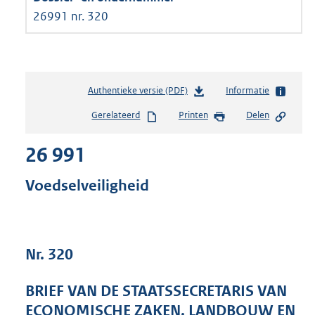
26991 nr. 320
Authentieke versie (PDF)
b
Informatie
e
Gerelateerd
Printen
Delen
s
t
26 991
a
n
d
Voedselveiligheid
s
g
r
o
Nr. 320
o
t
t
BRIEF VAN DE STAATSSECRETARIS VAN
e
ECONOMISCHE ZAKEN, LANDBOUW EN
: