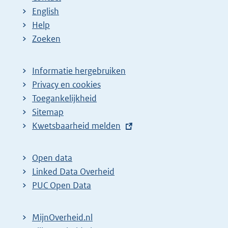
English
Help
Zoeken
Informatie hergebruiken
Privacy en cookies
Toegankelijkheid
Sitemap
E
Kwetsbaarheid melden
x
t
Open data
e
Linked Data Overheid
r
PUC Open Data
n
e
MijnOverheid.nl
l