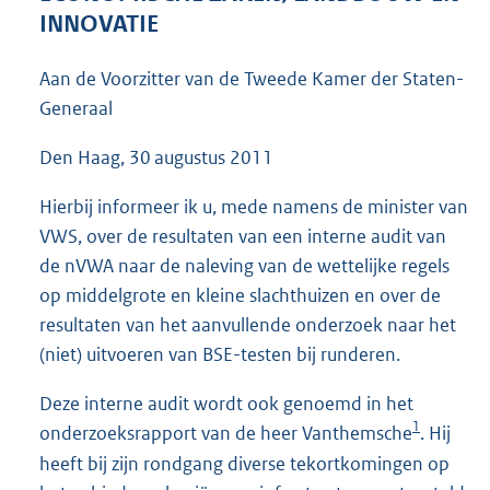
4
INNOVATIE
7
K
Aan de Voorzitter van de Tweede Kamer der Staten-
b
Generaal
Den Haag, 30 augustus 2011
Hierbij informeer ik u, mede namens de minister van
VWS, over de resultaten van een interne audit van
de nVWA naar de naleving van de wettelijke regels
op middelgrote en kleine slachthuizen en over de
resultaten van het aanvullende onderzoek naar het
(niet) uitvoeren van BSE-testen bij runderen.
Deze interne audit wordt ook genoemd in het
1
onderzoeksrapport van de heer Vanthemsche
. Hij
heeft bij zijn rondgang diverse tekortkomingen op