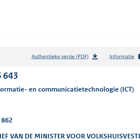
Authentieke versie (PDF)
b
Informatie
e
s
6 643
t
formatie- en communicatietechnologie (ICT)
a
n
d
s
. 862
g
r
IEF VAN DE MINISTER VOOR VOLKSHUISVEST