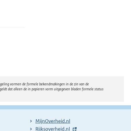
regeling vormen de formele bekendmakingen in de zin van de
eldt dat alleen de in papieren vorm uitgegeven bladen formele status
MijnOverheid.nl
E
Rijksoverheid.nl