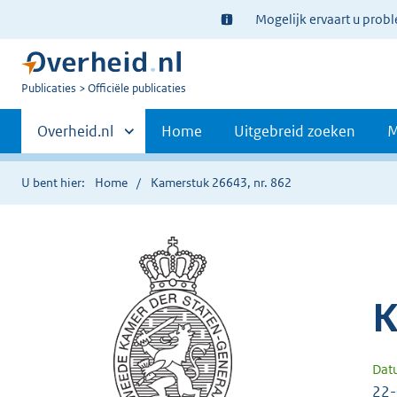
Ter
Mogelijk ervaart u prob
informatie:
U
Publicaties
Officiële publicaties
bent
Primaire
nu
Andere
Overheid.nl
Home
Uitgebreid zoeken
M
hier:
sites
navigatie
binnen
U bent hier:
Home
Kamerstuk 26643, nr. 862
K
Dat
22-