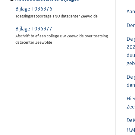
Bijlage 1036376
Aan
Toetsingsrapportage TNO datacenter Zeewolde
Den
Bijlage 1036377
Afschrift brief aan college BW Zeewolde over toetsing
De 
datacenter Zeewolde
202
duu
geb
De 
den
Hie
Zee
De M
H.M