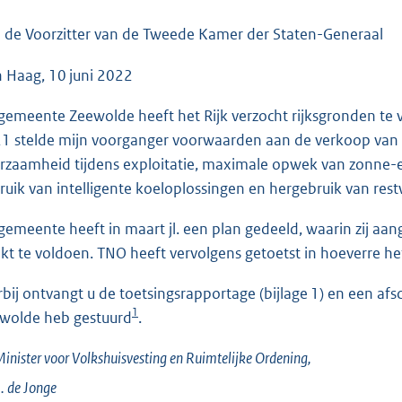
o
o
 de Voorzitter van de Tweede Kamer der Staten-Generaal
t
 Haag, 10 juni 2022
t
e
gemeente Zeewolde heeft het Rijk verzocht rijksgronden te 
:
1 stelde mijn voorganger voorwaarden aan de verkoop van
3
rzaamheid tijdens exploitatie, maximale opwek van zonne-e
7
ruik van intelligente koeloplossingen en hergebruik van res
K
b
gemeente heeft in maart jl. een plan gedeeld, waarin zij aa
kt te voldoen. TNO heeft vervolgens getoetst in hoeverre h
rbij ontvangt u de toetsingsrapportage (bijlage 1) en een afs
1
wolde heb gestuurd
.
inister voor Volkshuisvesting en Ruimtelijke Ordening,
. de
Jonge