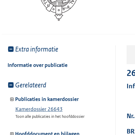
Toon
Extra informatie
meer
van:
Informatie over publicatie
2
Toon
Gerelateerd
In
meer
van:
Publicaties in kamerdossier
Kamerdossier 26643
Nr
Toon alle publicaties in het hoofddossier
BR
Hoofddocument en bijlagen