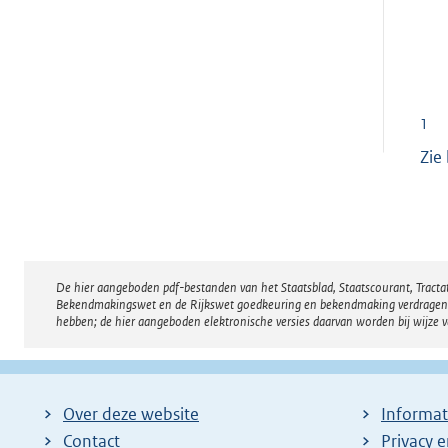
1
Zie 
De hier aangeboden pdf-bestanden van het Staatsblad, Staatscourant, Tract
Disclaimer
Bekendmakingswet en de Rijkswet goedkeuring en bekendmaking verdragen voor
hebben; de hier aangeboden elektronische versies daarvan worden bij wijze 
Over deze website
Informat
Contact
Privacy 