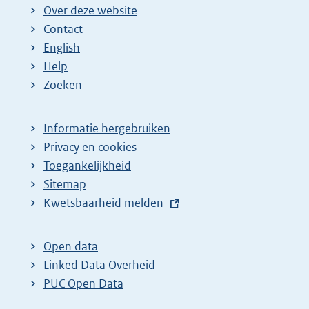
Over deze website
Contact
English
Help
Zoeken
Informatie hergebruiken
Privacy en cookies
Toegankelijkheid
Sitemap
E
Kwetsbaarheid melden
x
t
Open data
e
Linked Data Overheid
r
PUC Open Data
n