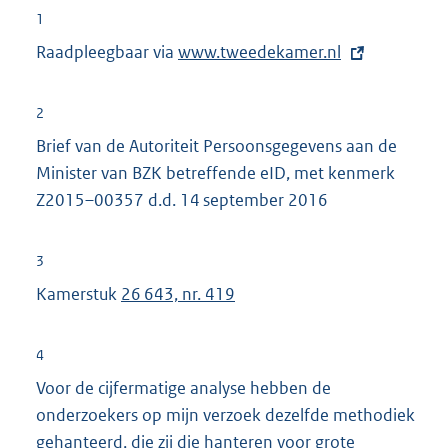
1
Raadpleegbaar via
E
www.tweedekamer.nl
x
t
2
e
Brief van de Autoriteit Persoonsgegevens aan de
r
Minister van BZK betreffende eID, met kenmerk
n
Z2015–00357 d.d. 14 september 2016
e
l
3
i
Kamerstuk
26 643, nr. 419
n
k
:
4
Voor de cijfermatige analyse hebben de
onderzoekers op mijn verzoek dezelfde methodiek
gehanteerd, die zij die hanteren voor grote