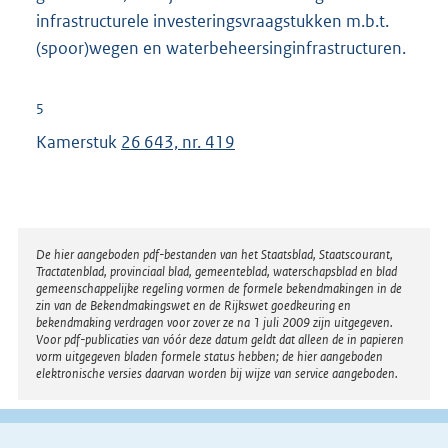
infrastructurele investeringsvraagstukken m.b.t.
(spoor)wegen en waterbeheersinginfrastructuren.
5
Kamerstuk
26 643, nr. 419
Disclaimer
De hier aangeboden pdf-bestanden van het Staatsblad, Staatscourant,
Tractatenblad, provinciaal blad, gemeenteblad, waterschapsblad en blad
gemeenschappelijke regeling vormen de formele bekendmakingen in de
zin van de Bekendmakingswet en de Rijkswet goedkeuring en
bekendmaking verdragen voor zover ze na 1 juli 2009 zijn uitgegeven.
Voor pdf-publicaties van vóór deze datum geldt dat alleen de in papieren
vorm uitgegeven bladen formele status hebben; de hier aangeboden
elektronische versies daarvan worden bij wijze van service aangeboden.