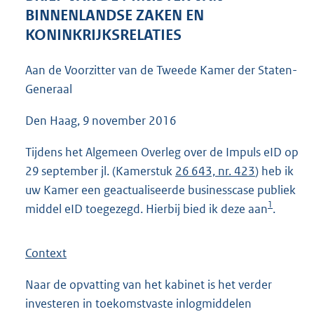
4
BINNENLANDSE ZAKEN EN
3
KONINKRIJKSRELATIES
K
b
Aan de Voorzitter van de Tweede Kamer der Staten-
Generaal
Den Haag, 9 november 2016
Tijdens het Algemeen Overleg over de Impuls eID op
29 september jl. (Kamerstuk
26 643, nr. 423
) heb ik
uw Kamer een geactualiseerde businesscase publiek
1
middel eID toegezegd. Hierbij bied ik deze aan
.
Context
Naar de opvatting van het kabinet is het verder
investeren in toekomstvaste inlogmiddelen