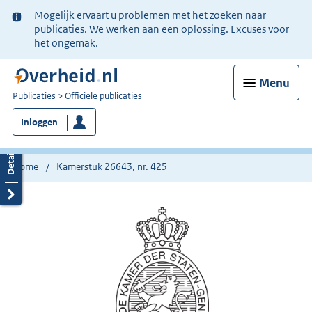
Ter
Mogelijk ervaart u problemen met het zoeken naar
informatie:
publicaties. We werken aan een oplossing. Excuses voor
het ongemak.
Menu
U
Publicaties
Officiële publicaties
bent
Inloggen
nu
hier:
Home
Kamerstuk 26643, nr. 425