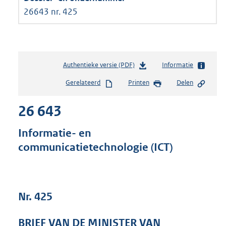
26643 nr. 425
Authentieke versie (PDF)
b
Informatie
e
Gerelateerd
Printen
Delen
s
t
26 643
a
n
d
Informatie- en
s
communicatietechnologie (ICT)
g
r
o
o
t
Nr. 425
t
e
BRIEF VAN DE MINISTER VAN
: