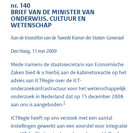
t
nr. 140
t
BRIEF VAN DE MINISTER VAN
e
ONDERWIJS, CULTUUR EN
:
WETENSCHAP
4
1
Aan de Voorzitter van de Tweede Kamer der Staten-Generaal
K
b
Den Haag, 11 mei 2009
Mede namens de staatssecretaris van Economische
Zaken bied ik u hierbij aan de kabinetsreactie op het
advies van ICTRegie over de ICT-
onderzoeksinfrastructuur voor het wetenschappelijk
onderzoek in Nederland dat op 15 december 2008
1
aan ons is aangeboden.
ICTRegie heeft op ons verzoek met een aantal
instellingen gewerkt aan een voorstel voor integratie