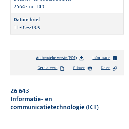
26643 nr. 140
11-05-2009
Authentieke versie (PDF)
b
Informatie
e
Gerelateerd
Printen
Delen
s
t
a
n
26 643
d
Informatie- en
s
communicatietechnologie (ICT)
g
r
o
o