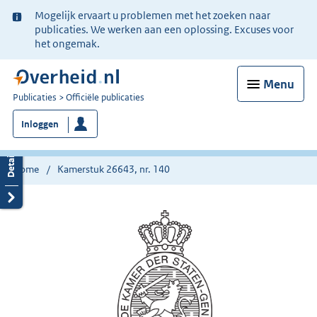
Ter
Mogelijk ervaart u problemen met het zoeken naar
informatie:
publicaties. We werken aan een oplossing. Excuses voor
het ongemak.
Menu
U
Publicaties
Officiële publicaties
bent
Inloggen
nu
hier:
Home
Kamerstuk 26643, nr. 140