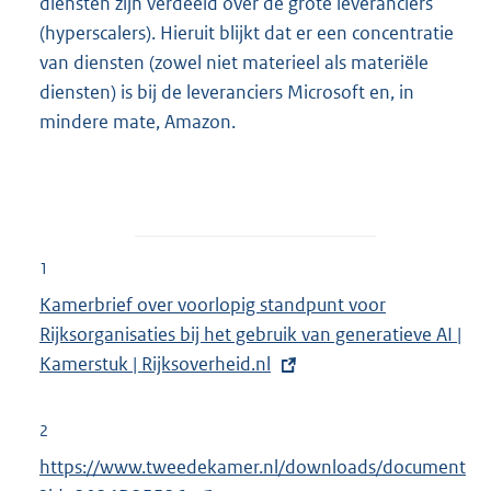
diensten zijn verdeeld over de grote leveranciers
(hyperscalers). Hieruit blijkt dat er een concentratie
van diensten (zowel niet materieel als materiële
diensten) is bij de leveranciers Microsoft en, in
mindere mate, Amazon.
1
E
Kamerbrief over voorlopig standpunt voor
x
Rijksorganisaties bij het gebruik van generatieve AI |
t
Kamerstuk | Rijksoverheid.nl
e
r
2
n
E
https://www.tweedekamer.nl/downloads/document
e