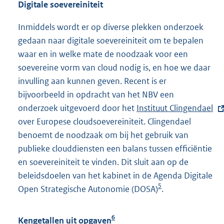
Digitale soevereiniteit
Inmiddels wordt er op diverse plekken onderzoek
gedaan naar digitale soevereiniteit om te bepalen
waar en in welke mate de noodzaak voor een
soevereine vorm van cloud nodig is, en hoe we daar
invulling aan kunnen geven. Recent is er
bijvoorbeeld in opdracht van het NBV een
onderzoek uitgevoerd door het
E
Instituut Clingendael
over Europese cloudsoevereiniteit. Clingendael
x
benoemt de noodzaak om bij het gebruik van
t
publieke clouddiensten een balans tussen efficiëntie
e
en soevereiniteit te vinden. Dit sluit aan op de
r
beleidsdoelen van het kabinet in de Agenda Digitale
n
5
Open Strategische Autonomie (DOSA)
e
.
l
i
6
Kengetallen uit opgaven