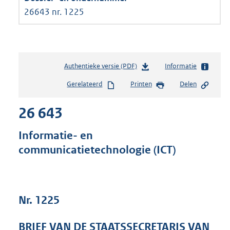
26643 nr. 1225
Authentieke versie (PDF)
b
Informatie
e
Gerelateerd
Printen
Delen
s
t
26 643
a
n
d
Informatie- en
s
communicatietechnologie (ICT)
g
r
o
o
t
Nr. 1225
t
e
BRIEF VAN DE STAATSSECRETARIS VAN
: