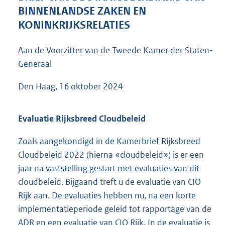
6
BINNENLANDSE ZAKEN EN
2
KONINKRIJKSRELATIES
K
b
Aan de Voorzitter van de Tweede Kamer der Staten-
Generaal
Den Haag, 16 oktober 2024
Evaluatie Rijksbreed Cloudbeleid
Zoals aangekondigd in de Kamerbrief Rijksbreed
Cloudbeleid 2022 (hierna «cloudbeleid») is er een
jaar na vaststelling gestart met evaluaties van dit
cloudbeleid. Bijgaand treft u de evaluatie van CIO
Rijk aan. De evaluaties hebben nu, na een korte
implementatieperiode geleid tot rapportage van de
ADR en een evaluatie van CIO Rijk. In de evaluatie is