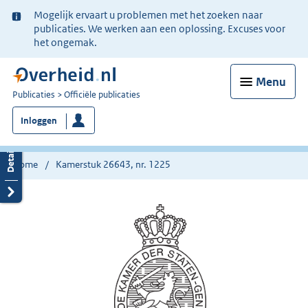
Ter
Mogelijk ervaart u problemen met het zoeken naar
informatie:
publicaties. We werken aan een oplossing. Excuses voor
het ongemak.
Menu
U
Publicaties
Officiële publicaties
bent
Inloggen
nu
hier:
Home
Kamerstuk 26643, nr. 1225