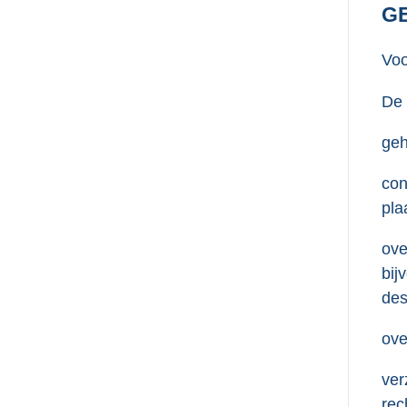
GE
Voo
De
geh
con
pla
ove
bij
des
ove
ver
rec