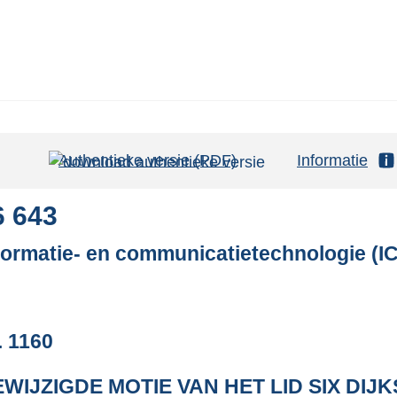
Authentieke versie (PDF)
b
Informatie
e
s
6 643
t
formatie- en communicatietechnologie (I
a
n
d
s
. 1160
g
r
WIJZIGDE MOTIE VAN HET LID SIX DIJ