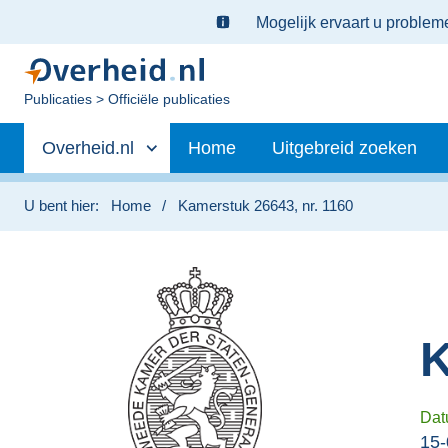
Ter
Mogelijk ervaart u proble
informatie:
U
Publicaties
Officiële publicaties
bent
Primaire
nu
Andere
Overheid.nl
Home
Uitgebreid zoeken
hier:
navigatie
sites
binnen
U bent hier:
Home
Kamerstuk 26643, nr. 1160
K
Dat
15-