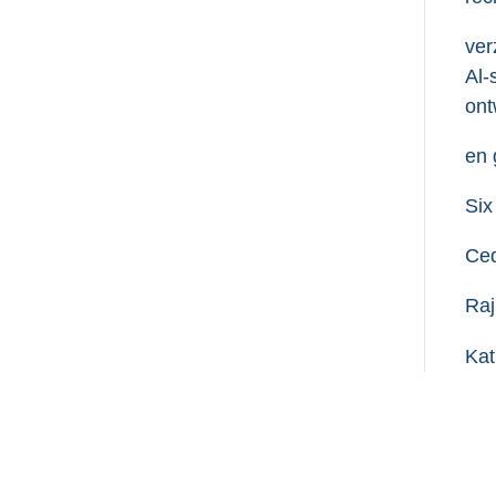
ver
Al-
ont
en 
Six
Ce
Raj
Ka