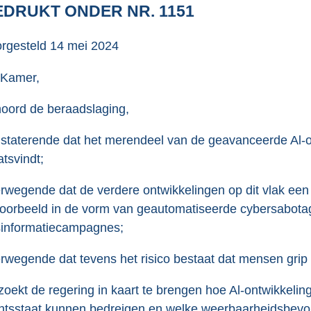
o
DRUKT ONDER NR. 1151
o
t
rgesteld
14 mei 2024
t
e
 Kamer,
:
oord de beraadslaging,
3
6
staterende dat het merendeel van de geavanceerde Al-o
K
atsvindt;
b
rwegende dat de verdere ontwikkelingen op dit vlak een
voorbeeld in de vorm van geautomatiseerde cybersabotag
informatiecampagnes;
rwegende dat tevens het risico bestaat dat mensen gri
zoekt de regering in kaart te brengen hoe Al-ontwikkel
htsstaat kunnen bedreigen en welke weerbaarheidsbevor