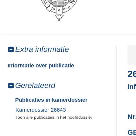
Toon
Extra informatie
meer
van:
Informatie over publicatie
2
Toon
Gerelateerd
In
meer
van:
Publicaties in kamerdossier
Kamerdossier 26643
Nr
Toon alle publicaties in het hoofddossier
GE