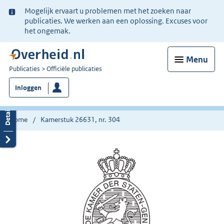
Ter
Mogelijk ervaart u problemen met het zoeken naar
informatie:
publicaties. We werken aan een oplossing. Excuses voor
het ongemak.
Menu
U
Publicaties
Officiële publicaties
bent
Inloggen
nu
hier:
Home
Kamerstuk 26631, nr. 304