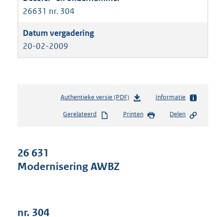
26631 nr. 304
20-02-2009
Authentieke versie (PDF)
b
Informatie
e
Gerelateerd
Printen
Delen
s
t
a
n
26 631
d
Modernisering AWBZ
s
g
r
o
o
nr. 304