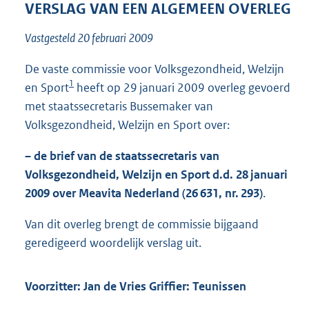
t
VERSLAG VAN EEN ALGEMEEN OVERLEG
t
e
Vastgesteld 20 februari 2009
:
4
De vaste commissie voor Volksgezondheid, Welzijn
1
1
en Sport
heeft op 29 januari 2009 overleg gevoerd
K
b
met staatssecretaris Bussemaker van
Volksgezondheid, Welzijn en Sport over:
– de brief van de staatssecretaris van
Volksgezondheid, Welzijn en Sport d.d. 28 januari
2009 over Meavita Nederland (26 631, nr. 293)
.
Van dit overleg brengt de commissie bijgaand
geredigeerd woordelijk verslag uit.
Voorzitter: Jan de Vries Griffier: Teunissen