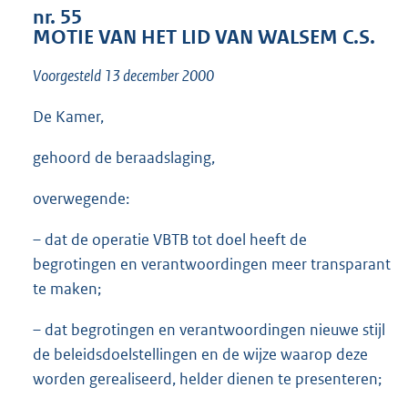
t
nr. 55
t
MOTIE VAN HET LID VAN WALSEM C.S.
e
:
Voorgesteld 13 december 2000
1
3
De Kamer,
K
b
gehoord de beraadslaging,
overwegende:
– dat de operatie VBTB tot doel heeft de
begrotingen en verantwoordingen meer transparant
te maken;
– dat begrotingen en verantwoordingen nieuwe stijl
de beleidsdoelstellingen en de wijze waarop deze
worden gerealiseerd, helder dienen te presenteren;