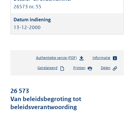
26573 nr. 55
13-12-2000
Authentieke versie (PDF)
b
Informatie
e
Gerelateerd
Printen
Delen
s
t
a
n
26 573
d
Van beleidsbegroting tot
s
beleidsverantwoording
g
r
o
o