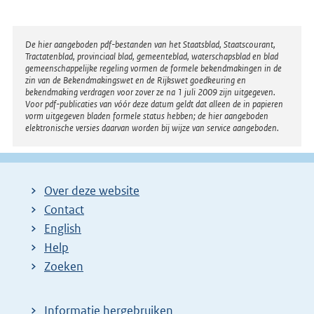
Disclaimer
De hier aangeboden pdf-bestanden van het Staatsblad, Staatscourant,
Tractatenblad, provinciaal blad, gemeenteblad, waterschapsblad en blad
gemeenschappelijke regeling vormen de formele bekendmakingen in de
zin van de Bekendmakingswet en de Rijkswet goedkeuring en
bekendmaking verdragen voor zover ze na 1 juli 2009 zijn uitgegeven.
Voor pdf-publicaties van vóór deze datum geldt dat alleen de in papieren
vorm uitgegeven bladen formele status hebben; de hier aangeboden
elektronische versies daarvan worden bij wijze van service aangeboden.
Over deze website
Contact
English
Help
Zoeken
Informatie hergebruiken