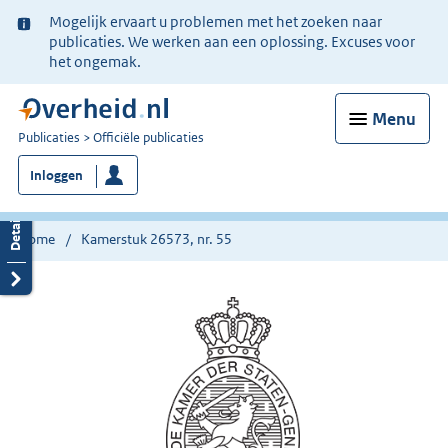
Ter
Mogelijk ervaart u problemen met het zoeken naar
informatie:
publicaties. We werken aan een oplossing. Excuses voor
het ongemak.
Menu
U
Publicaties
Officiële publicaties
bent
Inloggen
nu
hier:
Home
Kamerstuk 26573, nr. 55