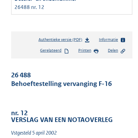
26488 nr. 12
Authentieke versie (PDF)
b
Informatie
e
Gerelateerd
Printen
Delen
s
t
a
n
26 488
d
Behoeftestelling vervanging F-16
s
g
r
o
o
nr. 12
t
VERSLAG VAN EEN NOTAOVERLEG
t
e
Vstgesteld 5 april 2002
: