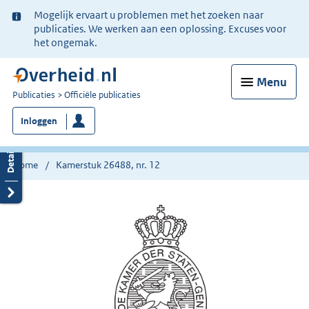
Ter
Mogelijk ervaart u problemen met het zoeken naar
informatie:
publicaties. We werken aan een oplossing. Excuses voor
het ongemak.
Menu
U
Publicaties
Officiële publicaties
bent
Inloggen
nu
hier:
Home
Kamerstuk 26488, nr. 12