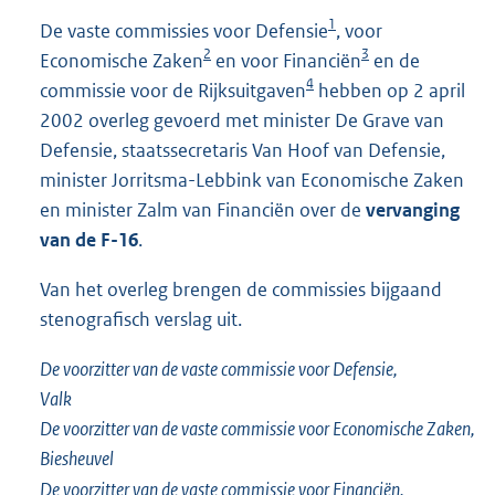
3
1
De vaste commissies voor Defensie
, voor
5
2
3
Economische Zaken
en voor Financiën
en de
1
4
K
commissie voor de Rijksuitgaven
hebben op 2 april
b
2002 overleg gevoerd met minister De Grave van
Defensie, staatssecretaris Van Hoof van Defensie,
minister Jorritsma-Lebbink van Economische Zaken
en minister Zalm van Financiën over de
vervanging
van de F-16
.
Van het overleg brengen de commissies bijgaand
stenografisch verslag uit.
De voorzitter van de vaste commissie voor Defensie,
Valk
De voorzitter van de vaste commissie voor Economische Zaken,
Biesheuvel
De voorzitter van de vaste commissie voor Financiën,