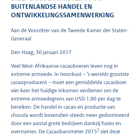
5
BUITENLANDSE HANDEL EN
1
ONTWIKKELINGSSAMENWERKING
K
b
Aan de Voorzitter van de Tweede Kamer der Staten-
Generaal
Den Haag, 30 januari 2017
Veel West-Afrikaanse cacaoboeren leven nog in
extreme armoede. In Ivoorkust – ’s werelds grootste
cacaoproducent – moet een gemiddelde cacaoboer
vier keer het huidige inkomen verdienen om de
extreme armoedegrens van USD 1,90 per dag te
bereiken. De handel in cacao en productie van
chocola wordt bovendien steeds meer gedomineerd
door een aantal grote bedrijven dankzij fusies en
1
overnames. De Cacaobarometer 2015
ziet deze