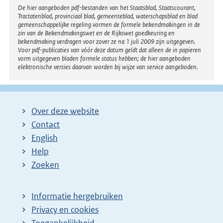
r
Disclaimer
De hier aangeboden pdf-bestanden van het Staatsblad, Staatscourant,
i
Tractatenblad, provinciaal blad, gemeenteblad, waterschapsblad en blad
n
n
gemeenschappelijke regeling vormen de formele bekendmakingen in de
e
zin van de Bekendmakingswet en de Rijkswet goedkeuring en
k
bekendmaking verdragen voor zover ze na 1 juli 2009 zijn uitgegeven.
l
Voor pdf-publicaties van vóór deze datum geldt dat alleen de in papieren
:
i
vorm uitgegeven bladen formele status hebben; de hier aangeboden
elektronische versies daarvan worden bij wijze van service aangeboden.
n
k
:
Over deze website
Contact
English
Help
Zoeken
Informatie hergebruiken
Privacy en cookies