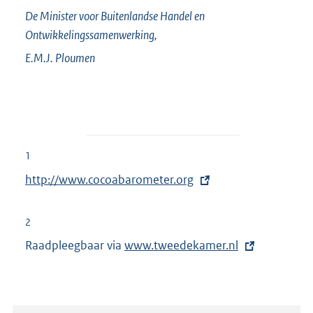
De Minister voor Buitenlandse Handel en
Ontwikkelingssamenwerking,
E.M.J.
Ploumen
1
E
http://www.cocoabarometer.org
x
t
2
e
Raadpleegbaar via
E
www.tweedekamer.nl
r
x
n
t
e
e
l