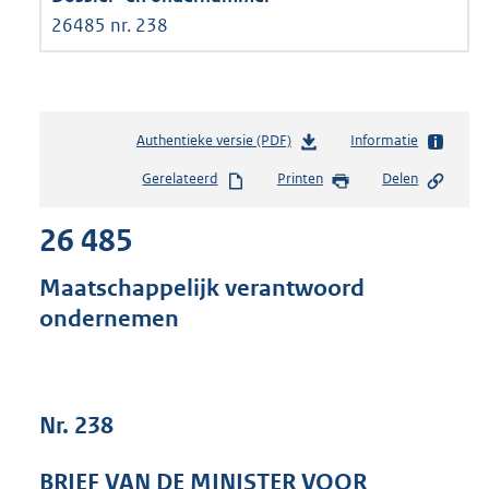
26485 nr. 238
Authentieke versie (PDF)
b
Informatie
e
Gerelateerd
Printen
Delen
s
t
26 485
a
n
d
Maatschappelijk verantwoord
s
ondernemen
g
r
o
o
t
Nr. 238
t
e
BRIEF VAN DE MINISTER VOOR
: