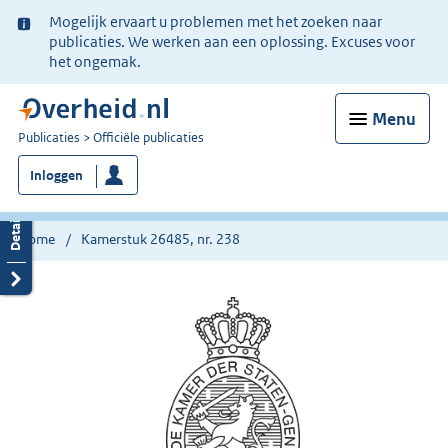
Ter
Mogelijk ervaart u problemen met het zoeken naar
informatie:
publicaties. We werken aan een oplossing. Excuses voor
het ongemak.
Menu
U
Publicaties
Officiële publicaties
bent
Inloggen
nu
hier:
Home
Kamerstuk 26485, nr. 238