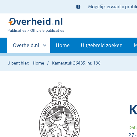
Ter
Mogelijk ervaart u prob
informatie:
U
Publicaties
Officiële publicaties
bent
Primaire
nu
Andere
Overheid.nl
Home
Uitgebreid zoeken
M
hier:
sites
navigatie
binnen
U bent hier:
Home
Kamerstuk 26485, nr. 196
K
Dat
27-