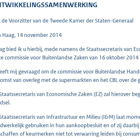
o
TWIKKELINGSSAMENWERKING
o
t
 de Voorzitter van de Tweede Kamer der Staten-Generaal
t
e
 Haag, 14 november 2014
:
ag bied ik u hierbij, mede namens de Staatssecretaris van E
4
te commissie voor Buitenlandse Zaken van 16 oktober 2014
0
K
eeft mij gevraagd om de commissie voor Buitenlandse Hand
b
komst van overleg met de supermarkten en het CBL over de 
Staatssecretaris van Economische Zaken (EZ) zal hierover b
dsel.
Staatssecretaris van Infrastructuur en Milieu (I&M) laat 
dwerkelijk gebruiken in hun aankoopbesluit en of zij daarb
schaffen of keurmerken niet tot verwarring leiden bij consu