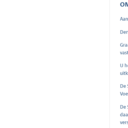
ON
Aan
Den
Gra
vas
U h
uit
De 
Voe
De 
daa
ver