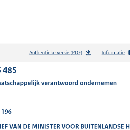
Authentieke versie (PDF)
b
Informatie
e
s
6 485
t
atschappelijk verantwoord ondernemen
a
n
d
s
. 196
g
r
IEF VAN DE MINISTER VOOR BUITENLANDSE 