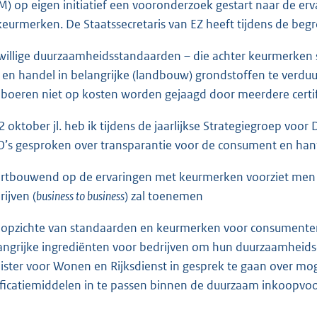
M) op eigen initiatief een vooronderzoek gestart naar de
 keurmerken. De Staatssecretaris van EZ heeft tijdens de be
jwillige duurzaamheidsstandaarden – die achter keurmerken s
 en handel in belangrijke (landbouw) grondstoffen te verduur
 boeren niet op kosten worden gejaagd door meerdere certif
2 oktober jl. heb ik tijdens de jaarlijkse Strategiegroep vo
’s gesproken over transparantie voor de consument en hant
rtbouwend op de ervaringen met keurmerken voorziet men e
rijven (
business to business
) zal toenemen
 opzichte van standaarden en keurmerken voor consumente
angrijke ingrediënten voor bedrijven om hun duurzaamheid
ister voor Wonen en Rijksdienst in gesprek te gaan over m
ificatiemiddelen in te passen binnen de duurzaam inkoopv