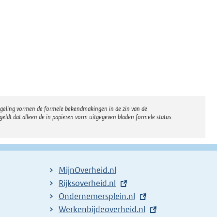
regeling vormen de formele bekendmakingen in de zin van de
eldt dat alleen de in papieren vorm uitgegeven bladen formele status
MijnOverheid.nl
E
Rijksoverheid.nl
x
E
Ondernemersplein.nl
t
x
E
Werkenbijdeoverheid.nl