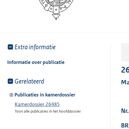
Toon
Extra informatie
meer
van:
Informatie over publicatie
2
Toon
Gerelateerd
Ma
meer
van:
Publicaties in kamerdossier
Kamerdossier 26485
Nr
Toon alle publicaties in het hoofddossier
BR