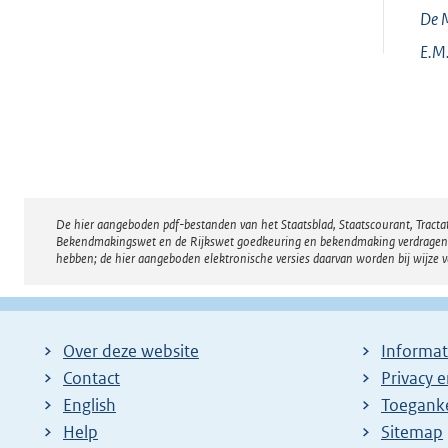
De M
E.M.
De hier aangeboden pdf-bestanden van het Staatsblad, Staatscourant, Tract
Disclaimer
Bekendmakingswet en de Rijkswet goedkeuring en bekendmaking verdragen voor
hebben; de hier aangeboden elektronische versies daarvan worden bij wijze 
Over deze website
Informat
Contact
Privacy 
English
Toeganke
Help
Sitemap