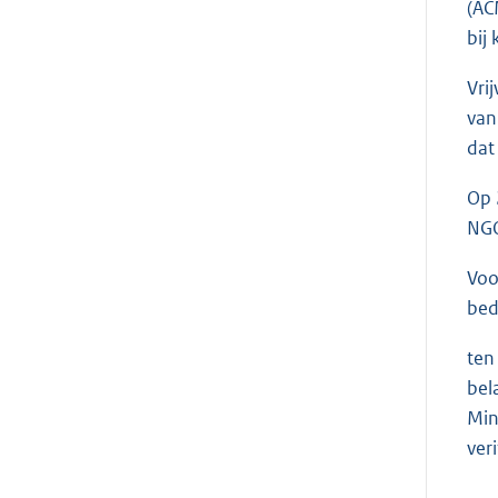
(AC
bij
Vri
van
dat
Op 
NGO
Voo
bed
ten
bel
Min
ver