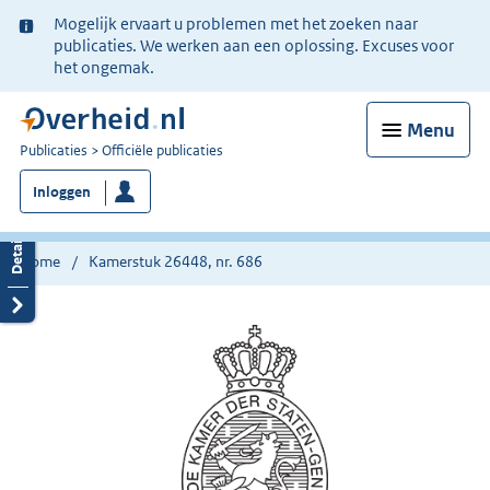
Ter
Mogelijk ervaart u problemen met het zoeken naar
informatie:
publicaties. We werken aan een oplossing. Excuses voor
het ongemak.
Menu
U
Publicaties
Officiële publicaties
bent
Inloggen
nu
hier:
Home
Kamerstuk 26448, nr. 686