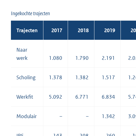
Ingekochte trajecten
Trajecten
2017
2018
2019
20
Naar
werk
1.080
1.790
2.191
2.
Scholing
1.378
1.382
1.517
1.
Werkfit
5.092
6.771
6.834
5.
Modulair
–
–
1.342
3.
IPS
143
208
260
1