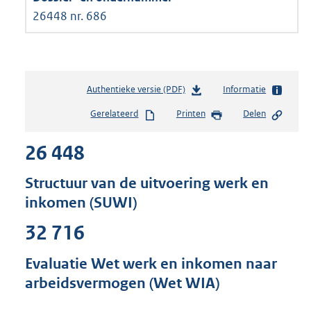
26448 nr. 686
Authentieke versie (PDF)
b
Informatie
e
Gerelateerd
Printen
Delen
s
t
26 448
a
n
d
Structuur van de uitvoering werk en
s
inkomen (SUWI)
g
r
32 716
o
o
Evaluatie Wet werk en inkomen naar
t
t
arbeidsvermogen (Wet WIA)
e
: