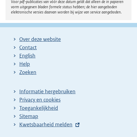
Voor pdf-publicaties van vóór deze datum geldt dat alleen de in papieren
vorm uitgegeven bladen formele status hebben; de hier aangeboden
elektronische versies daarvan worden bij wijze van service aangeboden.
Over deze website
Contact
English
Help
Zoeken
Informatie hergebruiken
Privacy en cookies
Toegankelijkheid
Sitemap
E
Kwetsbaarheid melden
x