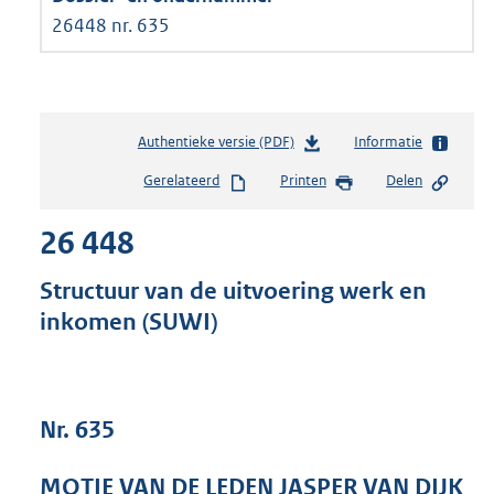
26448 nr. 635
Authentieke versie (PDF)
b
Informatie
e
Gerelateerd
Printen
Delen
s
t
26 448
a
n
d
Structuur van de uitvoering werk en
s
inkomen (SUWI)
g
r
o
o
t
Nr. 635
t
e
MOTIE VAN DE LEDEN JASPER VAN DIJK
: