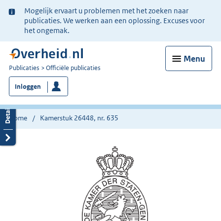
Ter
Mogelijk ervaart u problemen met het zoeken naar
informatie:
publicaties. We werken aan een oplossing. Excuses voor
het ongemak.
Menu
U
Publicaties
Officiële publicaties
bent
Inloggen
nu
hier:
Home
Kamerstuk 26448, nr. 635