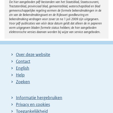
r
:
Disclaimer
De hier aangeboden pdf-bestanden van het Staatsblad, Staatscourant,
i
Tractatenblad, provinciaal blad, gemeenteblad, waterschapsblad en blad
n
n
gemeenschappelijke regeling vormen de formele bekendmakingen in de
e
zin van de Bekendmakingswet en de Rijkswet goedkeuring en
k
bekendmaking verdragen voor zover ze na 1 juli 2009 zijn uitgegeven.
l
Voor pdf-publicaties van vóór deze datum geldt dat alleen de in papieren
:
i
vorm uitgegeven bladen formele status hebben; de hier aangeboden
elektronische versies daarvan worden bij wijze van service aangeboden.
n
k
:
Over deze website
Contact
English
Help
Zoeken
Informatie hergebruiken
Privacy en cookies
Toegankelijkheid