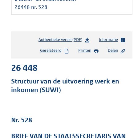
26448 nr. 528
Authentieke versie (PDF)
b
Informatie
e
Gerelateerd
Printen
Delen
s
t
26 448
a
n
d
Structuur van de uitvoering werk en
s
inkomen (SUWI)
g
r
o
o
t
Nr. 528
t
e
BRIEF VAN DE STAATSSECRETARIS VAN
: