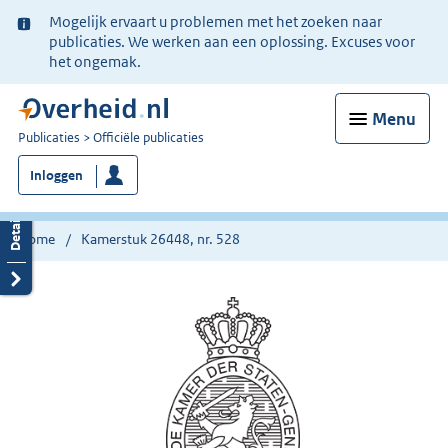
Ter
Mogelijk ervaart u problemen met het zoeken naar
informatie:
publicaties. We werken aan een oplossing. Excuses voor
het ongemak.
Menu
U
Publicaties
Officiële publicaties
bent
Inloggen
nu
hier:
Home
Kamerstuk 26448, nr. 528